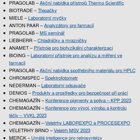
PRAGOLAB –
Akční nabídka přístrojů Thermo Scientific
BIOTRADE –
Třepačky
MIELE –
Laboratorní myčky
ANTON PAAR –
Analyzátory pro farmacii
PRAGOLAB –
MS seminář
LIEBHERR –
Chladničky a mrazničky
ANAMET –
Přístroje pro biofyzikální charakterizaci
BIOING –
Laboratorní přístroje pro analýzu a měření ve
farmacii
PRAGOLAB –
Akční nabídka spotřebního materiálu pro HPLC
CHROMSPEC –
Spektrofotometr
NEDERMAN –
Laboratorní odsavače
DENIOS –
Produkty a prostředky pro bezpečnost při práci
CHEMAGAZÍN –
Konference pigmenty a pojiva – KPP 2023
CHEMAGAZÍN –
Konference pro vývoj, výrobu a kontrolu
léčiv – VVKL 2023
CHEMAGAZÍN –
Veletrhy LABOREXPO a PROCESEXPO
VELETRHY BRNO –
Veletrh MSV 2023
MERCK –
Umělá inteligence pro retrosyntézy