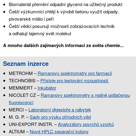
Biomateriál přemění odpadní glycerol na užitečný produkt
Čeští výzkumníci chtějí k výrobě betonu využít odpady,
pivovarské mláto i peří
Čeští vědci posunují možnosti zobrazovacích technik
a odhalují tajemný svět molekul
A mnoho dalších zajímavých informací ze světa chemie...
Seznam inzerce
METROHM –
Ramanovy spektrometry pro farmacii
TECHNOBIS –
Přístoje pro testování rozpustnosti
MEMMERT –
Inkubátor
NICOLET CZ –
Ramanovy spektrometry s reálně potlačenou
fluorescencí
MERCI –
Laboratorní digestoře a nábytek
M. G. P. –
Sady pro výuku přírodních věd
UNI-EXPORT INSTR. –
Analyzátory povrchů vzorků
ALTIUM –
Nové HPLC separační kolony