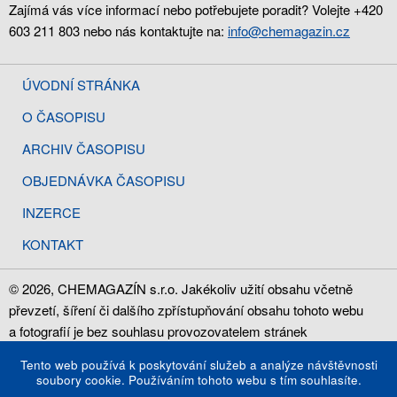
Zajímá vás více informací nebo potřebujete poradit? Volejte +420
603 211 803 nebo nás kontaktujte na:
info@chemagazin.cz
ÚVODNÍ STRÁNKA
O ČASOPISU
ARCHIV ČASOPISU
OBJEDNÁVKA ČASOPISU
INZERCE
KONTAKT
© 2026, CHEMAGAZÍN s.r.o. Jakékoliv užití obsahu včetně
převzetí, šíření či dalšího zpřístupňování obsahu tohoto webu
a fotografií je bez souhlasu provozovatelem stránek
CHEMAGAZÍN s.r.o., IČ: 28785886, zakázáno.
Tento web používá k poskytování služeb a analýze návštěvnosti
soubory cookie. Používáním tohoto webu s tím souhlasíte.
Web design
MAXX s.r.o.