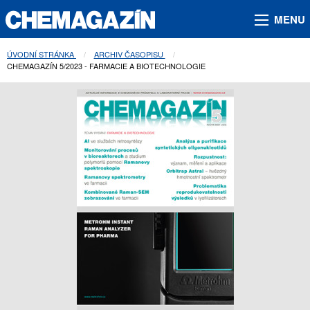
MENU
ÚVODNÍ STRÁNKA
ARCHIV ČASOPISU
AKTUÁLNÍ STRÁNKA:
CHEMAGAZÍN 5/2023 - FARMACIE A BIOTECHNOLOGIE