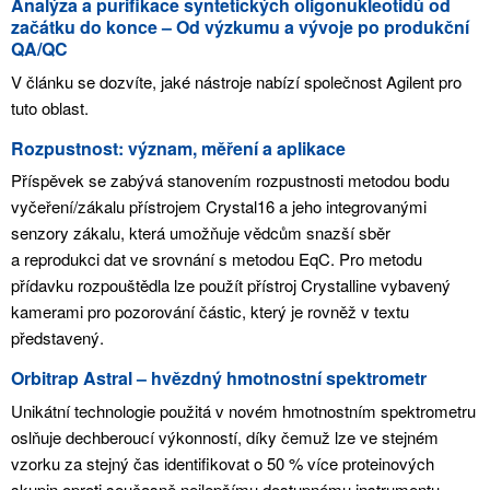
Analýza a purifikace syntetických oligonukleotidů od
začátku do konce – Od výzkumu a vývoje po produkční
QA/QC
V článku se dozvíte, jaké nástroje nabízí společnost Agilent pro
tuto oblast.
Rozpustnost: význam, měření a aplikace
Příspěvek se zabývá stanovením rozpustnosti metodou bodu
vyčeření/zákalu přístrojem Crystal16 a jeho integrovanými
senzory zákalu, která umožňuje vědcům snazší sběr
a reprodukci dat ve srovnání s metodou EqC. Pro metodu
přídavku rozpouštědla lze použít přístroj Crystalline vybavený
kamerami pro pozorování částic, který je rovněž v textu
představený.
Orbitrap Astral – hvězdný hmotnostní spektrometr
Unikátní technologie použitá v novém hmotnostním spektrometru
oslňuje dechberoucí výkonností, díky čemuž lze ve stejném
vzorku za stejný čas identifikovat o 50 % více proteinových
skupin oproti současně nejlepšímu dostupnému instrumentu.