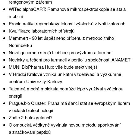
rentgenovým zářením
WITec alphaCART: Ramanova mikrospektroskopie se stala
mobilní
Problematika reprodukovatelnosti výsledků v lyofilizátorech
Kvalifikace laboratorních přístrojů
Memmert - 90 let úspěšného příběhu z metropolitního
Norimberku
Nová generace strojů Liebherr pro výzkum a farmacii
Novinky a řešení pro farmacii v portfoliu společnosti ANAMET
MUNI BioPharma Hub: vše bude efektivnější
V Hradci Králové vzniká unikátní vzdělávací a výzkumné
centrum Univerzity Karlovy
Tajemná modrá molekula pomůže lépe využívat světelnou
energii
Prague.bio Cluster: Praha má šanci stát se evropským lídrem
v oblasti biotechnologií
Znáte 2-butoxyetanol?
Olomoucká vědkyně vyvinula novou metodu sponkování
a značkování peptidů