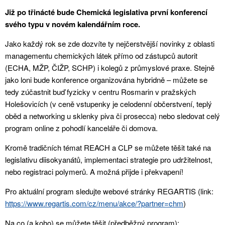
Již po třinácté bude Chemická legislativa první konferencí
svého typu v novém kalendářním roce.
Jako každý rok se zde dozvíte ty nejčerstvější novinky z oblasti
managementu chemických látek přímo od zástupců autorit
(ECHA, MŽP, ČIŽP, SCHP) i kolegů z průmyslové praxe. Stejně
jako loni bude konference organizována hybridně – můžete se
tedy zúčastnit buď fyzicky v centru Rosmarin v pražských
Holešovicích (v ceně vstupenky je celodenní občerstvení, teplý
oběd a networking u sklenky piva či prosecca) nebo sledovat celý
program online z pohodlí kanceláře či domova.
Kromě tradičních témat REACH a CLP se můžete těšit také na
legislativu diisokyanátů, implementaci strategie pro udržitelnost,
nebo registraci polymerů. A možná přijde i překvapení!
Pro aktuální program sledujte webové stránky REGARTIS (link:
https://www.regartis.com/cz/menu/akce/?partner=chm
)
Na co (a koho) se můžete těšit (předběžný program):