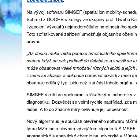
Na vývoji softwaru SIMSEF (spatial ion mobility-sched
Schmid z ÚOCHB s kolegy ze skupiny prof. Uweho Kars
i zapojení vývojářů nejmodernějšího hmotnostního spe
Toto sofistikované zařízení umožňuje objasnit složení 
úrovni.
„Až dosud mohli vědci pomocí hmotnostního spektrometr
ovšem když se pak podívali do databáze a snažili se tuto
může obsahovat velké množství různých lipidů a jejich k
z čeho se skládá, a dokonce porovnat obrázky mezi se
obsahuje odlišný typ lipidu než jiná část tohoto orgánu. 
SIMSEF vznikl ve spolupráci s lékařskými odborníky z 
diagnostiku. Dozvědět se velmi rychle například, zda ma
léčbě. A to do značné míry ovlivňuje její úspěšnost.
Nový algoritmus je součástí otevřeného softwaru MZmi
týmu MZmine a hlavním vývojářem algoritmů SIMSEF i
anorganické a analytické chemie na univerzitě v Münst