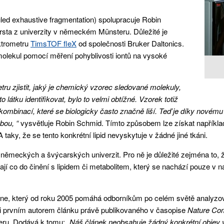
uled exhaustive fragmentation) spolupracuje Robin
ta z univerzity v německém Münsteru. Důležité je
ktrometru
TimsTOF fleX
od společnosti Bruker Daltonics.
molekul pomocí měření pohyblivosti iontů na vysoké
u zjistit, jaký je chemický vzorec sledované molekuly,
 látku identifikovat, bylo to velmi obtížné. Vzorek totiž
ombinací, které se biologicky často značně liší. Teď je díky novému a
bou, “
vysvětluje Robin Schmid. Tímto způsobem lze získat například 
A taky, že se tento konkrétní lipid nevyskytuje v žádné jiné tkáni.
německých a švýcarských univerzit. Pro ně je důležité zejména to, ž
jí co do činění s lipidem či metabolitem, který se nachází pouze v ná
ne, který od roku 2005 pomáhá odborníkům po celém světě analyzov
 prvním autorem článku právě publikovaného v časopise
Nature Co
eru. Dodává k tomu: „
Náš článek neobsahuje žádný konkrétní objev v