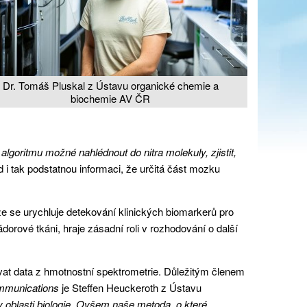
Dr. Tomáš Pluskal z Ústavu organické chemie a
biochemie AV ČR
lgoritmu možné nahlédnout do nitra molekuly, zjistit,
i tak podstatnou informaci, že určitá část mozku
e se urychluje detekování klinických biomarkerů pro
dorové tkáni, hraje zásadní roli v rozhodování o další
at data z hmotnostní spektrometrie. Důležitým členem
mmunications
je Steffen Heuckeroth z Ústavu
 oblasti biologie. Ovšem naše metoda, o které