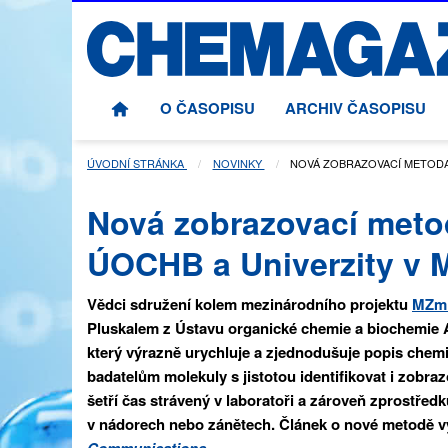
O ČASOPISU
ARCHIV ČASOPISU
ÚVODNÍ STRÁNKA
NOVINKY
AKTUÁLNÍ STRÁNKA:
NOVÁ ZOBRAZOVACÍ METODA
Nová zobrazovací metod
ÚOCHB a Univerzity v 
Vědci sdružení kolem mezinárodního projektu
MZm
Pluskalem z Ústavu organické chemie a biochemie 
který výrazně urychluje a zjednodušuje popis chemi
badatelům molekuly s jistotou identifikovat i zobra
šetří čas strávený v laboratoři a zároveň zprostřed
v nádorech nebo zánětech. Článek o nové metodě v
Communications
.