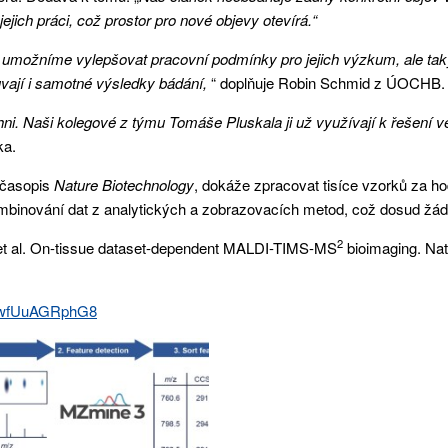
jich práci, což prostor pro nové objevy otevírá.“
 umožníme vylepšovat pracovní podmínky pro jejich výzkum, ale tak
ají i samotné výsledky bádání,
“ doplňuje Robin Schmid z ÚOCHB.
hni. Naši kolegové z týmu Tomáše Pluskala ji už využívají k řešení 
ka.
 časopis
Nature Biotechnology
, dokáže zpracovat tisíce vzorků za h
ě kombinování dat z analytických a zobrazovacích metod, což dosud 
2
 et al. On-tissue dataset-dependent MALDI-TIMS-MS
bioimaging. N
v=wfUuAGRphG8