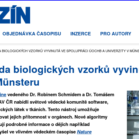
OBJEDNÁVKA ČASOPISU
INZERCE
PRO AUTORY
 BIOLOGICKÝCH VZORKŮ VYVINUTÁ VE SPOLUPRÁCI ÚOCHB A UNIVERZITY V MÜN
a biologických vzorků vyvin
Münsteru
ine
vedeného Dr. Robinem Schmidem a Dr. Tomášem
AV ČR nabídli světové vědecké komunitě software,
ckých látek v tkáních. Tento nástroj umožňuje
zovat jejich přítomnost v orgánech. Nové algoritmy
kují podrobné informace o dějích například
yšel ve vlivném vědeckém časopise
Nature