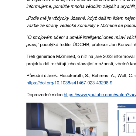
informujeme, pomůže mnoha vědcům zlepšit a urychlit je
„Podle mě je vždycky úžasné, když dalším lidem nejen
vazbě ze strany vědecké komunity v MZmine se posouv
"O strojovém učení a umělé inteligenci dnes mluví všic
praxi,"
podotýká ředitel ÚOCHB, profesor Jan Konvalin
Třetí generace MZmine3, o níž na jaře 2023 informoval
projektu dál rozšiřují jeho stávající možnosti, včetn
Původní článek:
Heuckeroth, S., Behrens, A., Wolf, C.
https://doi.org/10.1038/s41467-023-43298-9
Doprovodné video
https://www.youtube.com/watch?