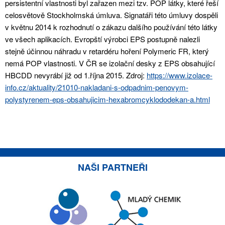
persistentní vlastnosti byl zařazen mezi tzv. POP látky, které řeší
celosvětově Stockholmská úmluva. Signatáři této úmluvy dospěli
v květnu 2014 k rozhodnutí o zákazu dalšího používání této látky
ve všech aplikacích. Evropští výrobci EPS postupně nalezli
stejně účinnou náhradu v retardéru hoření Polymeric FR, který
nemá POP vlastnosti. V ČR se izolační desky z EPS obsahující
HBCDD nevyrábí již od 1.října 2015. Zdroj:
https://www.izolace-
info.cz/aktuality/21010-nakladani-s-odpadnim-penovym-
polystyrenem-eps-obsahujicim-hexabromcyklododekan-a.html
NAŠI PARTNEŘI