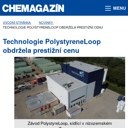
MENU
ÚVODNÍ STRÁNKA
NOVINKY
AKTUÁLNÍ STRÁNKA:
TECHNOLOGIE POLYSTYRENELOOP OBDRŽELA PRESTIŽNÍ CENU
Technologie PolystyreneLoop
obdržela prestižní cenu
Závod PolystyreLoop, sídlící v nizozemském