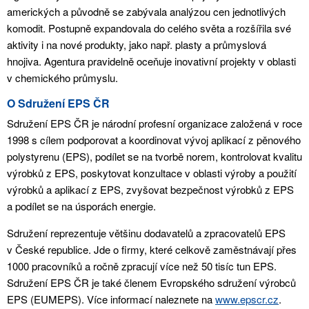
amerických a původně se zabývala analýzou cen jednotlivých
komodit. Postupně expandovala do celého světa a rozšířila své
aktivity i na nové produkty, jako např. plasty a průmyslová
hnojiva. Agentura pravidelně oceňuje inovativní projekty v oblasti
v chemického průmyslu.
O Sdružení EPS ČR
Sdružení EPS ČR je národní profesní organizace založená v roce
1998 s cílem podporovat a koordinovat vývoj aplikací z pěnového
polystyrenu (EPS), podílet se na tvorbě norem, kontrolovat kvalitu
výrobků z EPS, poskytovat konzultace v oblasti výroby a použití
výrobků a aplikací z EPS, zvyšovat bezpečnost výrobků z EPS
a podílet se na úsporách energie.
Sdružení reprezentuje většinu dodavatelů a zpracovatelů EPS
v České republice. Jde o firmy, které celkově zaměstnávají přes
1000 pracovníků a ročně zpracují více než 50 tisíc tun EPS.
Sdružení EPS ČR je také členem Evropského sdružení výrobců
EPS (EUMEPS). Více informací naleznete na
www.epscr.cz
.