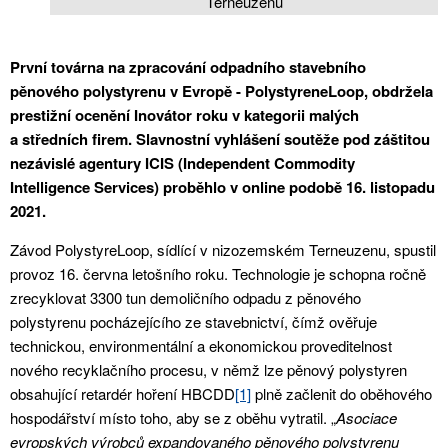
Terneuzenu
První továrna na zpracování odpadního stavebního
pěnového polystyrenu v Evropě - PolystyreneLoop, obdržela
prestižní ocenění Inovátor roku v kategorii malých
a středních firem. Slavnostní vyhlášení soutěže pod záštitou
nezávislé agentury ICIS (Independent Commodity
Intelligence Services) proběhlo v online podobě 16. listopadu
2021.
Závod PolystyreLoop, sídlící v nizozemském Terneuzenu, spustil
provoz 16. června letošního roku. Technologie je schopna ročně
zrecyklovat 3300 tun demoličního odpadu z pěnového
polystyrenu pocházejícího ze stavebnictví, čímž ověřuje
technickou, environmentální a ekonomickou proveditelnost
nového recyklačního procesu, v němž lze pěnový polystyren
obsahující retardér hoření HBCDD
[1]
plně začlenit do oběhového
hospodářství místo toho, aby se z oběhu vytratil. „
Asociace
evropských výrobců expandovaného pěnového polystyrenu