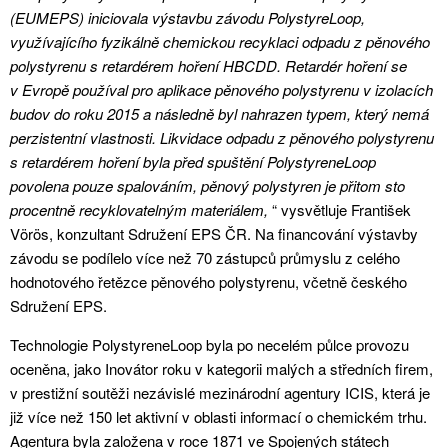
(EUMEPS) iniciovala výstavbu závodu PolystyreLoop,
využívajícího fyzikálně chemickou recyklaci odpadu z pěnového
polystyrenu s retardérem hoření HBCDD. Retardér hoření se
v Evropě používal pro aplikace pěnového polystyrenu v izolacích
budov do roku 2015 a následně byl nahrazen typem, který nemá
perzistentní vlastnosti. Likvidace odpadu z pěnového polystyrenu
s retardérem hoření byla před spuštění PolystyreneLoop
povolena pouze spalováním, pěnový polystyren je přitom sto
procentně recyklovatelným materiálem,
“ vysvětluje František
Vörös, konzultant Sdružení EPS ČR. Na financování výstavby
závodu se podílelo více než 70 zástupců průmyslu z celého
hodnotového řetězce pěnového polystyrenu, včetně českého
Sdružení EPS.
Technologie PolystyreneLoop byla po necelém půlce provozu
oceněna, jako Inovátor roku v kategorii malých a středních firem,
v prestižní soutěži nezávislé mezinárodní agentury ICIS, která je
již více než 150 let aktivní v oblasti informací o chemickém trhu.
Agentura byla založena v roce 1871 ve Spojených státech