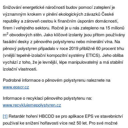
Snižování energetické náročnosti budov pomocí zateplení je
významným krokem v plnění ekologických závazků České
republiky a zároveň cestou k finančním úsporám domácností,
firem i veřejného sektoru. Ročně je u nás zatepleno na 15 milionů
2
m
obvodových stěn. Jako klíčové izolanty jsou přitom používány
fasádní desky z pěnového polystyrenu nebo minerální vlna. Na
pěnový polystyren připadalo v roce 2019 přibližně 60 procent trhu
(vnější tepelně-izolační kompozitní systémy ETICS). Jeho obliba
vychází z toho, že je levnější, lépe manipulovatelný a má stabilní
izolační vlastnosti.
Podrobné informace o pěnovém polystyrenu naleznete na
www.epscr.cz
Informace o recyklaci pěnového polystytenu na:
www.recyklujemepolystyren.cz
[1]
Retardér hoření HBCDD se pro aplikace EPS ve stavebnictví
používal ke snížení hořlavosti více než 50 let. Pro své možné