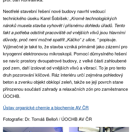
Neotřelé stavební řešení nové budovy navrhl vedoucí
technického úseku Karel Šobíšek
: „Kromě technologických
nároků musela stavba vyhovět i přísnému dohledu úřadů. Tento
fakt a potřeba odstínit pracoviště od vnějších vlivů jsou hlavními
důvody, proč není možné spatřit „Káčko“ z ulice, “
popisuje.
Výjimečné je také to, že stavba vzniká primárně jako zázemí pro
kryogenní elektronovou mikroskopii. Pomocí důmyslného řešení
se navíc prostory dvoupatrové budovy, z velké části zahloubené
pod zem, daří izolovat od vnějších vlivů a vibrací. To je pro tento
druh pozorování klíčové. Ráz interiéru určí zejména pohledový
beton a zvenku objekt obklopí zeleň, takže se její povrch stane
přirozenou součástí zahrady a relaxačních zón pro zaměstnance
ÚOCHB.
Ústav organické chemie a biochemie AV ČR
Fotografie: Dr. Tomáš Belloň / ÚOCHB AV ČR