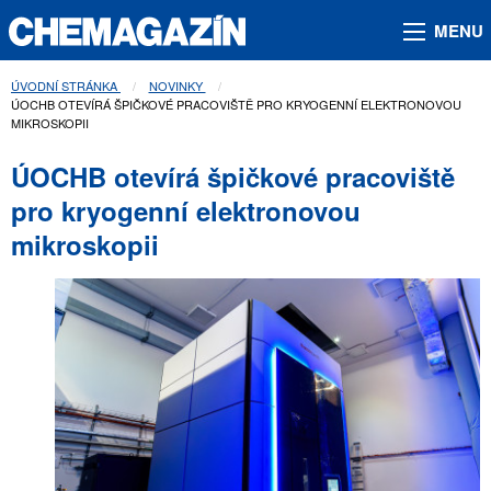
MENU
ÚVODNÍ STRÁNKA
NOVINKY
AKTUÁLNÍ STRÁNKA:
ÚOCHB OTEVÍRÁ ŠPIČKOVÉ PRACOVIŠTĚ PRO KRYOGENNÍ ELEKTRONOVOU
MIKROSKOPII
ÚOCHB otevírá špičkové pracoviště
pro kryogenní elektronovou
mikroskopii