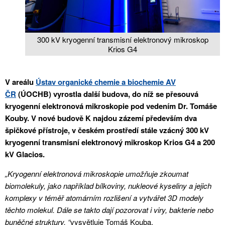
300 kV kryogenní transmisní elektronový mikroskop
Krios G4
V areálu
Ústav organické chemie a biochemie AV
ČR
(ÚOCHB) vyrostla další budova, do níž se přesouvá
kryogenní elektronová mikroskopie pod vedením Dr. Tomáše
Kouby. V nové budově K najdou zázemí především dva
špičkové přístroje, v českém prostředí stále vzácný 300 kV
kryogenní transmisní elektronový mikroskop Krios G4 a 200
kV Glacios.
„Kryogenní elektronová mikroskopie umožňuje zkoumat
biomolekuly, jako například bílkoviny, nukleové kyseliny a jejich
komplexy v téměř atom
árním
rozlišení a vytvářet 3D modely
těchto molekul. Dále se takto dají pozorovat i viry, bakterie nebo
buněčné struktury, “
vysvětluje Tomáš Kouba.