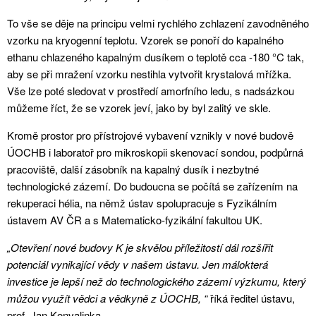
To vše se děje na principu velmi rychlého zchlazení zavodněného
vzorku na kryogenní teplotu. Vzorek se ponoří do kapalného
ethanu chlazeného kapalným dusíkem o teplotě cca -180 °C tak,
aby se při mražení vzorku nestihla vytvořit krystalová mřížka.
Vše lze poté sledovat v prostředí amorfního ledu, s nadsázkou
můžeme říct, že se vzorek jeví, jako by byl zalitý ve skle.
Kromě prostor pro přístrojové vybavení vznikly v nové budově
ÚOCHB i laboratoř pro mikroskopii skenovací sondou, podpůrná
pracoviště, další zásobník na kapalný dusík i nezbytné
technologické zázemí. Do budoucna se počítá se zařízením na
rekuperaci hélia, na němž ústav spolupracuje s Fyzikálním
ústavem AV ČR a s Matematicko-fyzikální fakultou UK.
„Otevření nové budovy K je skvělou příležitostí dál rozšířit
potenciál vynikající vědy v našem ústavu. Jen málokterá
investice je lepší než do technologického zázemí výzkumu, který
můžou využít vědci a vědkyně z ÚOCHB, “
říká ředitel ústavu,
prof. Jan Konvalinka.