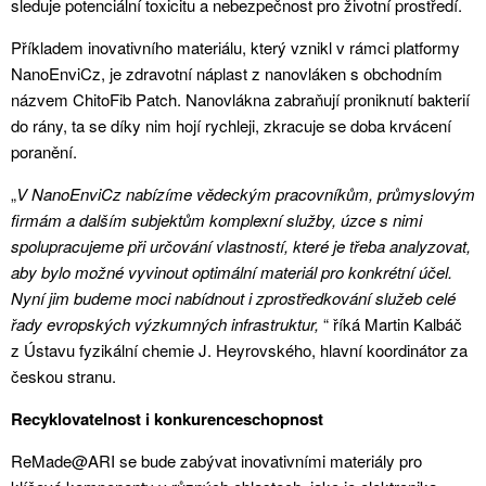
sleduje potenciální toxicitu a nebezpečnost pro životní prostředí.
Příkladem inovativního materiálu, který vznikl v rámci platformy
NanoEnviCz, je zdravotní náplast z nanovláken s obchodním
názvem ChitoFib Patch. Nanovlákna zabraňují proniknutí bakterií
do rány, ta se díky nim hojí rychleji, zkracuje se doba krvácení
poranění.
„
V NanoEnviCz nabízíme vědeckým pracovníkům, průmyslovým
firmám a dalším subjektům komplexní služby, úzce s nimi
spolupracujeme při určování vlastností, které je třeba analyzovat,
aby bylo možné vyvinout optimální materiál pro konkrétní účel.
Nyní jim budeme moci nabídnout i zprostředkování služeb celé
řady evropských výzkumných infrastruktur,
“ říká Martin Kalbáč
z Ústavu fyzikální chemie J. Heyrovského, hlavní koordinátor za
českou stranu.
Recyklovatelnost i konkurenceschopnost
ReMade@ARI se bude zabývat inovativními materiály pro