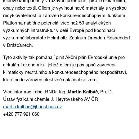
klíčové komponenty v různých oblastech, jako je elektronika,
obaly nebo textil. Cílem je vyvinout nové materiály s vysokou
recyklovatelností a zároveň konkurenceschopnými funkcemi.
Platforma nabídne potenciál více než 50 analytických
výzkumných infrastruktur v celé Evropě pod koordinací
výzkumné laboratoře Helmholtz-Zentrum Dresden-Rossendorf
v Drážďanech.
Tyto aktivity tak pomáhají plnit Akční plán Evropské unie pro
cirkulární ekonomiku, jehož cílem je postupné zavedení
klimaticky neutrálního a konkurenceschopného hospodářství,
které bude zároveň efektivně nakládat se zdroji.
Více informací: doc. RNDr. Ing.
Martin Kalbáč
, Ph. D.
Ústav fyzikální chemie J. Heyrovského AV ČR
martin.kalbac@jh-inst.cas.cz
+420 777 921 060