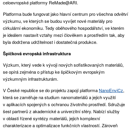
celoevropské platformy ReMade@ARI.
Platforma bude fungovat jako hlavní centrum pro všechna odvětví
výzkumu, ve kterých se budou vyvíjet nové materiály pro
cirkulární ekonomiku. Tedy oběhového hospodářství, ve kterém
je ideálem nastavit vztahy mezi člověkem a prostředím tak, aby
byla dodržena udržitelnost i dostatečná produkce.
Špičková evropská infrastruktura
Výzkum, který vede k vývoji nových sofistikovaných materiálů,
se opírá zejména o přístup ke špičkovým evropským
výzkumným infrastrukturám.
V České republice se do projektu zapojí platforma
NanoEnviCz
,
která se zaměřuje na studium nanomateriálů a jejich využití
v aplikacích spojených s ochranou životního prostředí. Sdružuje
šest partnerů z akademické a univerzitní sféry. Nabízí služby
v oblasti řízené syntézy materiálů, jejich komplexní
charakterizace a optimalizace funkčních vlastností. Zároveň