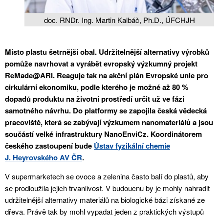
doc. RNDr. Ing. Martin Kalbáč, Ph.D., ÚFCHJH
Místo plastu šetrnější obal. Udržitelnější alternativy výrobků
pomůže navrhovat a vyrábět evropský výzkumný projekt
ReMade@ARI. Reaguje tak na akční plán Evropské unie pro
cirkulární ekonomiku, podle kterého je možné až 80 %
dopadů produktu na životní prostředí určit už ve fázi
samotného návrhu. Do platformy se zapojila česká vědecká
pracoviště, která se zabývají výzkumem nanomateriálů a jsou
součástí velké infrastruktury NanoEnviCz. Koordinátorem
českého zastoupení bude
Ústav fyzikální chemie
J. Heyrovského AV ČR
.
V supermarketech se ovoce a zelenina často balí do plastů, aby
se prodloužila jejich trvanlivost. V budoucnu by je mohly nahradit
udržitelnější alternativy materiálů na biologické bázi získané ze
dřeva. Právě tak by mohl vypadat jeden z praktických výstupů