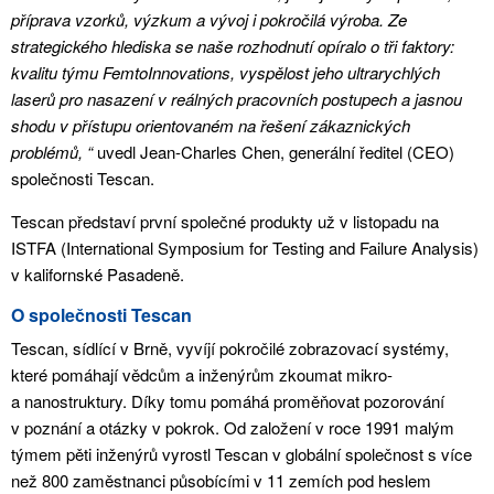
příprava vzorků, výzkum a vývoj i pokročilá výroba. Ze
strategického hlediska se naše rozhodnutí opíralo o tři faktory:
kvalitu týmu FemtoInnovations, vyspělost jeho ultrarychlých
laserů pro nasazení v reálných pracovních postupech a jasnou
shodu v přístupu orientovaném na řešení zákaznických
problémů, “
uvedl Jean-Charles Chen, generální ředitel (CEO)
společnosti Tescan.
Tescan představí první společné produkty už v listopadu na
ISTFA (International Symposium for Testing and Failure Analysis)
v kalifornské Pasadeně.
O společnosti Tescan
Tescan, sídlící v Brně, vyvíjí pokročilé zobrazovací systémy,
které pomáhají vědcům a inženýrům zkoumat mikro-
a nanostruktury. Díky tomu pomáhá proměňovat pozorování
v poznání a otázky v pokrok. Od založení v roce 1991 malým
týmem pěti inženýrů vyrostl Tescan v globální společnost s více
než 800 zaměstnanci působícími v 11 zemích pod heslem