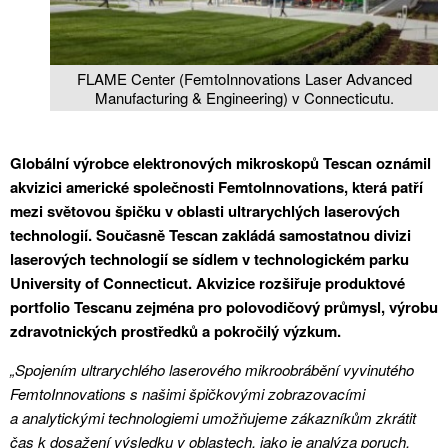
FLAME Center (FemtoInnovations Laser Advanced
Manufacturing & Engineering) v Connecticutu.
Globální výrobce elektronových mikroskopů Tescan oznámil
akvizici americké společnosti FemtoInnovations, která patří
mezi světovou špičku v oblasti ultrarychlých laserových
technologií. Současně Tescan zakládá samostatnou divizi
laserových technologií se sídlem v technologickém parku
University of Connecticut. Akvizice rozšiřuje produktové
portfolio Tescanu zejména pro polovodičový průmysl, výrobu
zdravotnických prostředků a pokročilý výzkum.
„Spojením ultrarychlého laserového mikroobrábění vyvinutého
FemtoInnovations s našimi špičkovými zobrazovacími
a analytickými technologiemi umožňujeme zákazníkům zkrátit
čas k dosažení výsledku v oblastech, jako je analýza poruch,