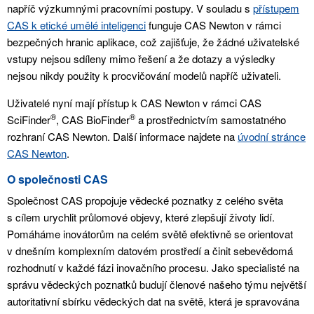
napříč výzkumnými pracovními postupy. V souladu s
přístupem
CAS k etické umělé inteligenci
funguje CAS Newton v rámci
bezpečných hranic aplikace, což zajišťuje, že žádné uživatelské
vstupy nejsou sdíleny mimo řešení a že dotazy a výsledky
nejsou nikdy použity k procvičování modelů napříč uživateli.
Uživatelé nyní mají přístup k CAS Newton v rámci CAS
®
®
SciFinder
, CAS BioFinder
a prostřednictvím samostatného
rozhraní CAS Newton. Další informace najdete na
úvodní stránce
CAS Newton
.
O společnosti CAS
Společnost CAS propojuje vědecké poznatky z celého světa
s cílem urychlit průlomové objevy, které zlepšují životy lidí.
Pomáháme inovátorům na celém světě efektivně se orientovat
v dnešním komplexním datovém prostředí a činit sebevědomá
rozhodnutí v každé fázi inovačního procesu. Jako specialisté na
správu vědeckých poznatků budují členové našeho týmu největší
autoritativní sbírku vědeckých dat na světě, která je spravována