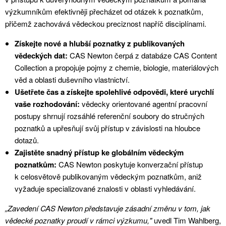
výzkumníkům efektivněji přecházet od otázek k poznatkům,
přičemž zachovává vědeckou preciznost napříč disciplínami.
Získejte nové a hlubší poznatky z publikovaných
vědeckých dat:
CAS Newton čerpá z databáze CAS Content
Collection a propojuje pojmy z chemie, biologie, materiálových
věd a oblasti duševního vlastnictví.
Ušetřete čas a získejte spolehlivé odpovědi, které urychlí
vaše rozhodování:
vědecky orientované agentní pracovní
postupy shrnují rozsáhlé referenční soubory do stručných
poznatků a upřesňují svůj přístup v závislosti na hloubce
dotazů.
Zajistěte snadný přístup ke globálním vědeckým
poznatkům:
CAS Newton poskytuje konverzační přístup
k celosvětově publikovaným vědeckým poznatkům, aniž
vyžaduje specializované znalosti v oblasti vyhledávání.
„Zavedení CAS Newton představuje zásadní změnu v tom, jak
vědecké poznatky proudí v rámci výzkumu,"
uvedl Tim Wahlberg,