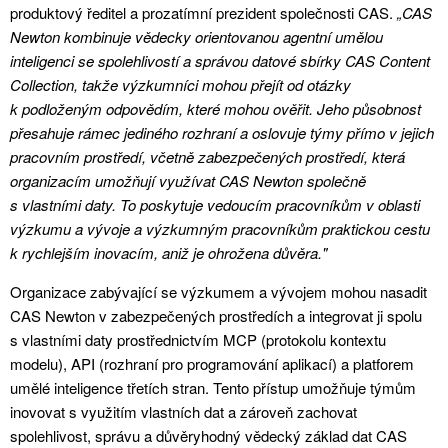
produktový ředitel a prozatímní prezident společnosti CAS.
„CAS
Newton kombinuje vědecky orientovanou agentní umělou
inteligenci se spolehlivostí a správou datové sbírky CAS Content
Collection, takže výzkumníci mohou přejít od otázky
k podloženým odpovědím, které mohou ověřit. Jeho působnost
přesahuje rámec jediného rozhraní a oslovuje týmy přímo v jejich
pracovním prostředí, včetně zabezpečených prostředí, která
organizacím umožňují využívat CAS Newton společně
s vlastními daty. To poskytuje vedoucím pracovníkům v oblasti
výzkumu a vývoje a výzkumným pracovníkům praktickou cestu
k rychlejším inovacím, aniž je ohrožena důvěra."
Organizace zabývající se výzkumem a vývojem mohou nasadit
CAS Newton v zabezpečených prostředích a integrovat ji spolu
s vlastními daty prostřednictvím MCP (protokolu kontextu
modelu), API (rozhraní pro programování aplikací) a platforem
umělé inteligence třetích stran. Tento přístup umožňuje týmům
inovovat s využitím vlastních dat a zároveň zachovat
spolehlivost, správu a důvěryhodný vědecký základ dat CAS