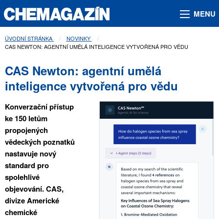
MENU
ÚVODNÍ STRÁNKA
NOVINKY
AKTUÁLNÍ STRÁNKA:
CAS NEWTON: AGENTNÍ UMĚLÁ INTELIGENCE VYTVOŘENÁ PRO VĚDU
CAS Newton: agentní umělá
inteligence vytvořená pro vědu
Konverzační přístup
ke 150 letům
propojených
vědeckých poznatků
nastavuje nový
standard pro
spolehlivé
objevování.
CAS,
divize Americké
chemické