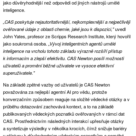
jako důvěryhodnější než odpovědi od jiných nástrojů umělé
inteligence.
„CAS poskytuje nejautoritativnější, nejkomplexnější a nejpečlivěji
ověřované údaje z oblasti chemie, jaké jsou k dispozici,"
uvedl
John Yates, profesor ze Scripps Research Institute, který hovořil
jako soukromá osoba.
„Vývoj inteligentních agentů umělé
inteligence na vrcholu tohoto základu výrazně rozšíří přístup
k informacím a zlepší efektivitu. CAS Newton posílí možnosti
uživatelů a promění běžné uživatele ve vysoce efektivní
superuživatele."
Na základě zpětné vazby od uživatelů je CAS Newton
považována za nejlepší agentní AI pro vědu, protože
konverzačním způsobem reaguje na složité vědecké otázky a v
průběhu dotazování zachovává kontext, a to na základě
publikovaných vědeckých poznatků ověřovaných v rámci dat
CAS. Prostřednictvím následných interakcí upřesňuje otázky
a syntetizuje výsledky v několika krocích, čímž snižuje bariéry
v přístupu k důvěryhodným vědeckým poznatkům a pomáhá