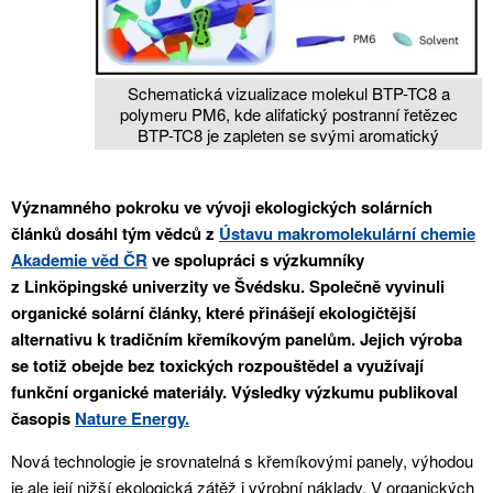
Schematická vizualizace molekul BTP-TC8 a
polymeru PM6, kde alifatický postranní řetězec
BTP-TC8 je zapleten se svými aromatický
Významného pokroku ve vývoji ekologických solárních
článků dosáhl tým vědců z
Ústavu makromolekulární chemie
Akademie věd ČR
ve spolupráci s výzkumníky
z Linköpingské univerzity ve Švédsku. Společně vyvinuli
organické solární články, které přinášejí ekologičtější
alternativu k tradičním křemíkovým panelům. Jejich výroba
se totiž obejde bez toxických rozpouštědel a využívají
funkční organické materiály. Výsledky výzkumu publikoval
časopis
Nature Energy.
Nová technologie je srovnatelná s křemíkovými panely, výhodou
je ale její nižší ekologická zátěž i výrobní náklady. V organických