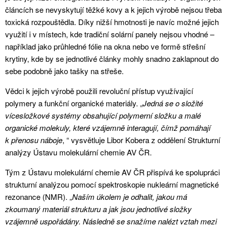
článcích se nevyskytují těžké kovy a k jejich výrobě nejsou třeba
toxická rozpouštědla. Díky nižší hmotnosti je navíc možné jejich
využití i v místech, kde tradiční solární panely nejsou vhodné –
například jako průhledné fólie na okna nebo ve formě střešní
krytiny, kde by se j
ednotlivé články mohly snadno zaklapnout do
sebe podobně jako tašky na střeše
.
Vědci k jejich výrobě použili
revoluční přístup využívající
polymery a funkční organické materiály. „
Jedná se o složité
vícesložkové systémy obsahující polymerní složku a malé
organické molekuly, které vzájemně interagují, čímž pomáhají
k přenosu náboje
, “ vysvětluje Libor Kobera z oddělení Strukturní
analýzy Ústavu molekulární chemie AV ČR.
Tým z Ústavu molekulární chemie AV ČR přispívá ke spolupráci
strukturní analýzou pomocí spektroskopie nukleární magnetické
rezonance (NMR). „
Naším úkolem je odhalit, jakou má
zkoumaný materiál strukturu a jak jsou jednotlivé složky
vzájemně uspořádány. Následně se snažíme nalézt vztah mezi