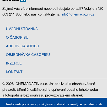
Zajímá vás více informací nebo potřebujete poradit? Volejte +420
603 211 803 nebo nás kontaktujte na:
info@chemagazin.cz
ÚVODNÍ STRÁNKA
O ČASOPISU
ARCHIV ČASOPISU
OBJEDNÁVKA ČASOPISU
INZERCE
KONTAKT
© 2026, CHEMAGAZÍN s.r.o. Jakékoliv užití obsahu včetně
převzetí, šíření či dalšího zpřístupňování obsahu tohoto webu
a fotografií je bez souhlasu provozovatelem stránek
CHEMAGAZÍN s.r.o., IČ: 28785886, zakázáno.
Tento web používá k poskytování služeb a analýze návštěvnosti