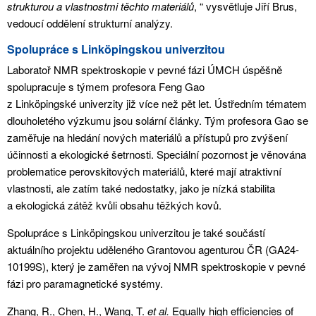
strukturou a vlastnostmi těchto materiálů
, “ vysvětluje Jiří Brus,
vedoucí oddělení strukturní analýzy.
Spolupráce s Linköpingskou univerzitou
Laboratoř NMR spektroskopie v pevné fázi ÚMCH úspěšně
spolupracuje s týmem profesora Feng Gao
z Linköpingské univerzity již více než pět let. Ústředním tématem
dlouholetého výzkumu jsou solární články. Tým profesora Gao se
zaměřuje na hledání nových materiálů a přístupů pro zvýšení
účinnosti a ekologické šetrnosti. Speciální pozornost je věnována
problematice perovskitových materiálů, které mají atraktivní
vlastnosti, ale zatím také nedostatky, jako je nízká stabilita
a ekologická zátěž kvůli obsahu těžkých kovů.
Spolupráce s Linköpingskou univerzitou je také součástí
aktuálního projektu uděleného Grantovou agenturou ČR (GA24-
10199S), který je zaměřen na vývoj NMR spektroskopie v pevné
fázi pro paramagnetické systémy.
Zhang, R., Chen, H., Wang, T.
et al.
Equally high efficiencies of