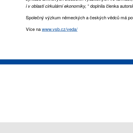
i v oblasti cirkulární ekonomiky,
“ doplnila členka auto
Společný výzkum německých a českých vědců má potenciá
Více na
www.vsb.cz/veda/