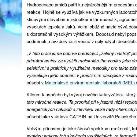
Hydrogenace amidů patří k nejnáročnějším procesům or
reakce. Hojně se využívá jak ve výzkumných laboratoří
klíčovými stavebními jednotkami farmaceutik, agrochem
vysokých teplota a tlaků. Velmi obtížné navíc bývá dos
s dostatečně vysokým výtěžkem. Doposud nebyl popsá
podmínek, navzdory úsilí vědců v uplynulých desetiletí
„
V této práci jsme poprvé představili „zelený nástroj“ 
primární aminy za využití molekulárního vodíku jako do
selektivní a prakticky využitelné metodiky pro takto 
vysvětluje i jeho ocenění v prestižním časopise z rodin
působí v
Materiálově-environmentální laboratoři (MEL)
Klíčem k úspěchu byl vývoj nového katalyzátoru, který 
této náročné reakce. Ta probíhá při výrazně nižší teplo
energetických nákladů a zlevnění velké řady chemický
působí také v ústavu CATRIN na Univerzitě Palackého
Velkým přínosem je také široké spektrum možností, kde
syntézu aminových sloučenin využitelných ve farmacii, 