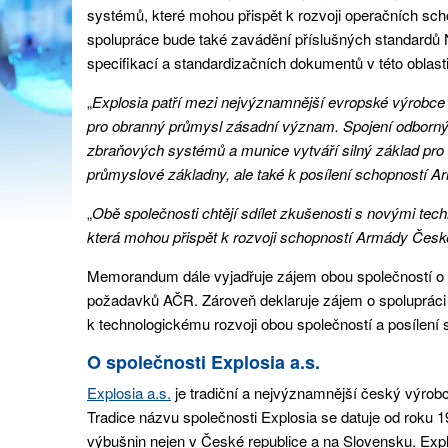
systémů, které mohou přispět k rozvoji operačních sc
spolupráce bude také zavádění příslušných standardů
specifikací a standardizačních dokumentů v této oblasti
„
Explosia patří mezi nejvýznamnější evropské výrobce 
pro obranný průmysl zásadní význam. Spojení odbornýc
zbraňových systémů a munice vytváří silný základ pro s
průmyslové základny, ale také k posílení schopností 
„
Obě společnosti chtějí sdílet zkušenosti s novými tec
která mohou přispět k rozvoji schopností Armády České
Memorandum dále vyjadřuje zájem obou společností o s
požadavků AČR. Zároveň deklaruje zájem o spolupráci p
k technologickému rozvoji obou společností a posílen
O společnosti Explosia a.s.
Explosia a.s.
je tradiční a nejvýznamnější český výrob
Tradice názvu společnosti Explosia se datuje od roku
výbušnin nejen v České republice a na Slovensku. Ex