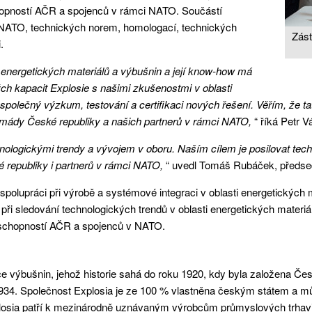
hopností AČR a spojenců v rámci NATO. Součástí
 NATO, technických norem, homologací, technických
Zást
.
energetických materiálů a výbušnin a její know-how má
h kapacit Explosie s našimi zkušenostmi v oblasti
polečný výzkum, testování a certifikaci nových řešení. Věřím, že ta
Armády České republiky a našich partnerů v rámci NATO,
“ říká Petr V
hnologickými trendy a vývojem v oboru. Naším cílem je posilovat tech
 republiky i partnerů v rámci NATO,
“ uvedl Tomáš Rubáček, předseda
polupráci při výrobě a systémové integraci v oblasti energetických
ři sledování technologických trendů v oblasti energetických materiá
í schopností AČR a spojenců v NATO.
ce výbušnin, jehož historie sahá do roku 1920, kdy byla založena Če
 1934. Společnost Explosia je ze 100 % vlastněna českým státem a
plosia patří k mezinárodně uznávaným výrobcům průmyslových trhavi