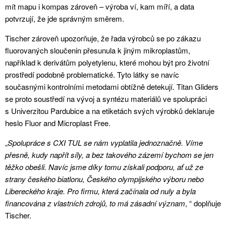
mít mapu i kompas zároveň – výroba ví, kam míří, a data
potvrzují, že jde správným směrem.
Tischer zároveň upozorňuje, že řada výrobců se po zákazu
fluorovaných sloučenin přesunula k jiným mikroplastům,
například k derivátům polyetylenu, které mohou být pro životní
prostředí podobně problematické. Tyto látky se navíc
současnými kontrolními metodami obtížně detekují. Titan Gliders
se proto soustředí na vývoj a syntézu materiálů ve spolupráci
s Univerzitou Pardubice a na etiketách svých výrobků deklaruje
heslo Fluor and Microplast Free.
„
Spolupráce s CXI TUL se nám vyplatila jednoznačně. Víme
přesně, kudy napřít síly, a bez takového zázemí bychom se jen
těžko obešli. Navíc jsme díky tomu získali podporu, ať už ze
strany českého biatlonu, Českého olympijského výboru nebo
Libereckého kraje. Pro firmu, která začínala od nuly a byla
financována z vlastních zdrojů, to má zásadní význam
, “ doplňuje
Tischer.