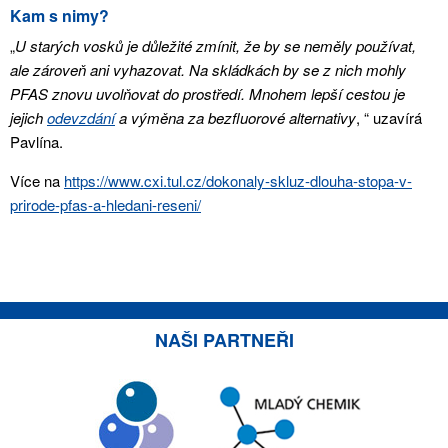
Kam s nimy?
„
U starých vosků je důležité zmínit, že by se neměly používat,
ale zároveň ani vyhazovat. Na skládkách by se z nich mohly
PFAS znovu uvolňovat do prostředí. Mnohem lepší cestou je
jejich
odevzdání
a výměna za bezfluorové alternativy
, “ uzavírá
Pavlína.
Více na
https://www.cxi.tul.cz/dokonaly-skluz-dlouha-stopa-v-
prirode-pfas-a-hledani-reseni/
NAŠI PARTNEŘI