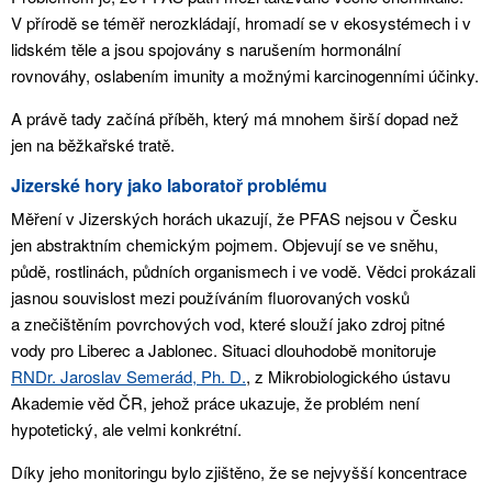
V přírodě se téměř nerozkládají, hromadí se v ekosystémech i v
lidském těle a jsou spojovány s narušením hormonální
rovnováhy, oslabením imunity a možnými karcinogenními účinky.
A právě tady začíná příběh, který má mnohem širší dopad než
jen na běžkařské tratě.
Jizerské hory jako laboratoř problému
Měření v Jizerských horách ukazují, že PFAS nejsou v Česku
jen abstraktním chemickým pojmem. Objevují se ve sněhu,
půdě, rostlinách, půdních organismech i ve vodě. Vědci prokázali
jasnou souvislost mezi používáním fluorovaných vosků
a znečištěním povrchových vod, které slouží jako zdroj pitné
vody pro Liberec a Jablonec. Situaci dlouhodobě monitoruje
RNDr. Jaroslav Semerád, Ph. D.
, z Mikrobiologického ústavu
Akademie věd ČR, jehož práce ukazuje, že problém není
hypotetický, ale velmi konkrétní.
Díky jeho monitoringu bylo zjištěno, že se nejvyšší koncentrace