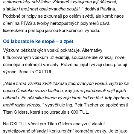
a ekonomicky udržitelná. Zároveň zvyšujeme její účinnost,
stabilitu i možnost opakovaného použití,
“ dodává Pavlína.
Podobné principy se zkoumají po celém světě, ale kombinace
cílení na PFAS a tvorby nerozpustných polymerů dává
libereckému přístupu jasnou konkurenční výhodu.
Od laboratoře ke stopě – a zpět
Výzkum běžkařských vosků pokračuje. Alternativy
k fluorovaným voskům už existují, současně ale vznikají nové,
účinnější a šetrnější varianty. Právě na jejich vývoji dnes pracují
výrobci třeba i s CXI TUL.
„
Naše firma vznikla kvůli zákazu fluorovaných vosků. Bylo to na
popud Českého svazu biatlonu, kdy jsme potřebovali najít jejich
náhradu. Po několika letech vývoje jsme teď ve fázi, kdy bychom
mohli rozjet výrobu
, “ vysvětluje Ing. Petr Tischer ze společnosti
Titan Gliders, která spolupracuje s CXI TUL.
Na CXI TUL vědci pro Titan Gliders analyzují vlastní
syntetizované přísady i konkurenční komerční vosky. Je to jako