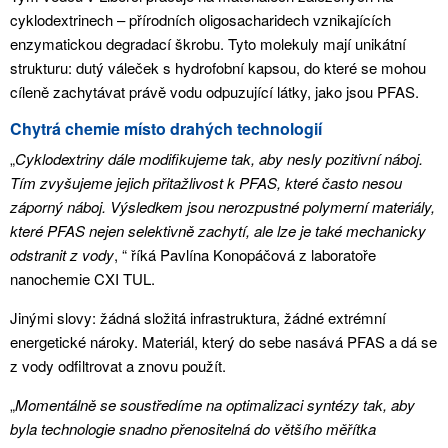
cyklodextrinech – přírodních oligosacharidech vznikajících
enzymatickou degradací škrobu. Tyto molekuly mají unikátní
strukturu: dutý váleček s hydrofobní kapsou, do které se mohou
cíleně zachytávat právě vodu odpuzující látky, jako jsou PFAS.
Chytrá chemie místo drahých technologií
„
Cyklodextriny dále modifikujeme tak, aby nesly pozitivní náboj.
Tím zvyšujeme jejich přitažlivost k PFAS, které často nesou
záporný náboj. Výsledkem jsou nerozpustné polymerní materiály,
které PFAS nejen selektivně zachytí, ale lze je také mechanicky
odstranit z vody
, “ říká Pavlína Konopáčová z laboratoře
nanochemie CXI TUL.
Jinými slovy: žádná složitá infrastruktura, žádné extrémní
energetické nároky. Materiál, který do sebe nasává PFAS a dá se
z vody odfiltrovat a znovu použít.
„
Momentálně se soustředíme na optimalizaci syntézy tak, aby
byla technologie snadno přenositelná do většího měřítka