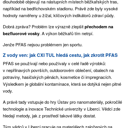
dlouhodobě objevují na nástupních místech běžkařských tras,
například na bedřichovském stadionu. Právě zde byly vysoké
hodnoty naměřeny u žížal, klíčových indikátorů zdraví půdy.
Dobrá zpráva? Problém lze výrazně zlepšit
přechodem na
bezfluorové vosky
. A výkon běžkařů tím netrpí.
Jenže PFAS nejsou problémem jen sportu.
Z vody ven: jak CXI TUL hledá cestu, jak zkrotit PFAS
PFAS se používají nebo používaly v celé řadě výrobků:
v nepřilnavých površích, outdoorovém oblečení, obalech na
potraviny, hasičských pěnách, kosmetice či impregnacích.
Výsledkem je globální kontaminace, která se dotýká nejen pitné
vody.
A právě tady vstupuje do hry Ústav pro nanomateriály, pokročilé
technologie a inovace Technické univerzity v Liberci. Vědci zde
hledají metody, jak z prostředí takové látky dostat.
Tým vědců v Liberci pracuje na materiálech založených na