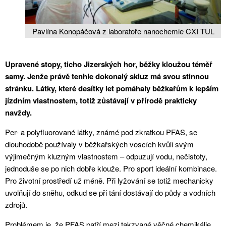
Pavlína Konopáčová z laboratoře nanochemie CXI TUL
Upravené stopy, ticho Jizerských hor, běžky kloužou téměř
samy. Jenže právě tenhle dokonalý skluz má svou stinnou
stránku. Látky, které desítky let pomáhaly běžkařům k lepším
jízdním vlastnostem, totiž zůstávají v přírodě prakticky
navždy.
Per- a polyfluorované látky, známé pod zkratkou PFAS, se
dlouhodobě používaly v běžkařských voscích kvůli svým
výjimečným kluzným vlastnostem – odpuzují vodu, nečistoty,
jednoduše se po nich dobře klouže. Pro sport ideální kombinace.
Pro životní prostředí už méně. Při lyžování se totiž mechanicky
uvolňují do sněhu, odkud se při tání dostávají do půdy a vodních
zdrojů.
Problémem je, že PFAS patří mezi takzvané věčné chemikálie.