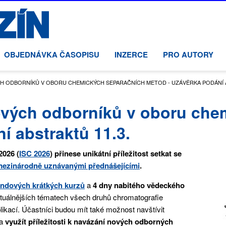
OBJEDNÁVKA ČASOPISU
INZERCE
PRO AUTORY
ÝCH ODBORNÍKŮ V OBORU CHEMICKÝCH SEPARAČNÍCH METOD - UZÁVĚRKA PODÁNÍ A
tových odborníků v oboru che
í abstraktů 11.3.
2026 (
ISC 2026
) přinese unikátní příležitost setkat se
ezinárodně uznávanými přednášejícími
.
endových krátkých kurzů
a
4 dny nabitého vědeckého
ktuálnějších tématech všech druhů chromatografie
likací. Účastníci budou mít také možnost navštívit
a
využít příležitosti k navázání nových odborných