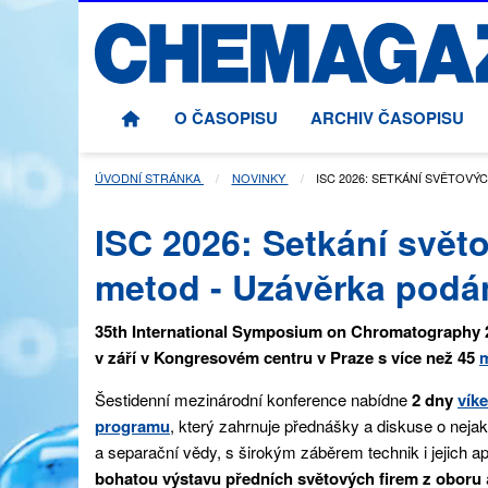
O ČASOPISU
ARCHIV ČASOPISU
ÚVODNÍ STRÁNKA
NOVINKY
AKTUÁLNÍ STRÁNKA:
ISC 2026: SETKÁNÍ SVĚTOV
ISC 2026: Setkání svě
metod - Uzávěrka podán
35th International Symposium on Chromatography 
v září v Kongresovém centru v Praze s více než 45
m
Šestidenní mezinárodní konference nabídne
2 dny
vík
programu
, který zahrnuje přednášky a diskuse o neja
a separační vědy, s širokým záběrem technik i jejich ap
bohatou výstavu předních světových firem z oboru