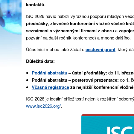
kontaktů.
ISC 2026 navíc nabízí výraznou podporu mladých vědc
přednášky
,
zlevněné konferenční vložné včetně krá
seznámení s významnými firmami z oboru
a
zapoje
pozvání na další ročník konference) a mnoho dalšího.
Účastníci mohou také žádat o
cestovní grant
, který č
Důležitá data:
Podání abstraktu
– ústní přednášky:
do
11. březn
Podání abstraktu – posterové prezentace
:
do
1. 
Včasná registrace
za nejnižší konferenční vložné
ISC 2026 je ideální příležitostí nejen k rozšíření odbo
www.isc2026.org/
.