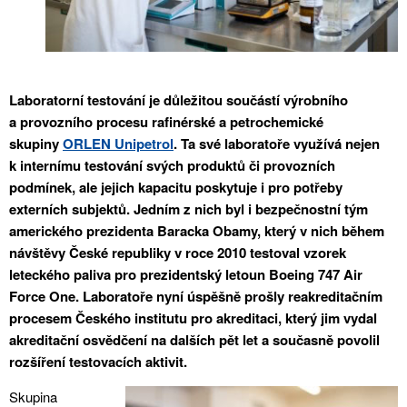
Laboratorní testování je důležitou součástí výrobního
a provozního procesu rafinérské a petrochemické
skupiny
ORLEN Unipetrol
. Ta své laboratoře využívá nejen
k internímu testování svých produktů či provozních
podmínek, ale jejich kapacitu poskytuje i pro potřeby
externích subjektů. Jedním z nich byl i bezpečnostní tým
amerického prezidenta Baracka Obamy, který v nich během
návštěvy České republiky v roce 2010 testoval vzorek
leteckého paliva pro prezidentský letoun Boeing 747 Air
Force One. Laboratoře nyní úspěšně prošly reakreditačním
procesem Českého institutu pro akreditaci, který jim vydal
akreditační osvědčení na dalších pět let a současně povolil
rozšíření testovacích aktivit.
Skupina