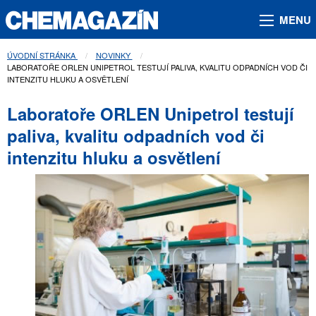
MENU
ÚVODNÍ STRÁNKA
NOVINKY
AKTUÁLNÍ STRÁNKA:
LABORATOŘE ORLEN UNIPETROL TESTUJÍ PALIVA, KVALITU ODPADNÍCH VOD ČI
INTENZITU HLUKU A OSVĚTLENÍ
Laboratoře ORLEN Unipetrol testují
paliva, kvalitu odpadních vod či
intenzitu hluku a osvětlení