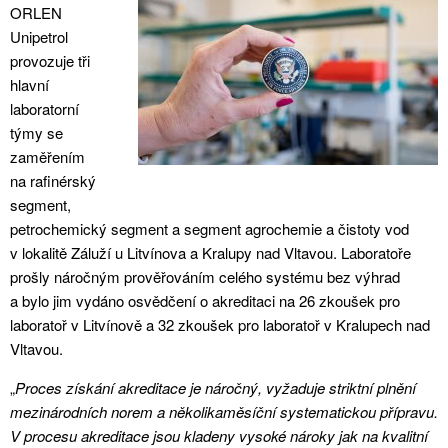
ORLEN
Unipetrol
provozuje tři
hlavní
laboratorní
týmy se
zaměřením
na rafinérský
segment,
petrochemický segment a segment agrochemie a čistoty vod
v lokalitě Záluží u Litvínova a Kralupy nad Vltavou. Laboratoře
prošly náročným prověřováním celého systému bez výhrad
a bylo jim vydáno osvědčení o akreditaci na 26 zkoušek pro
laboratoř v Litvínově a 32 zkoušek pro laboratoř v Kralupech nad
Vltavou.
„
Proces získání akreditace je náročný, vyžaduje striktní plnění
mezinárodních norem a několikaměsíční systematickou přípravu.
V procesu akreditace jsou kladeny vysoké nároky jak na kvalitní