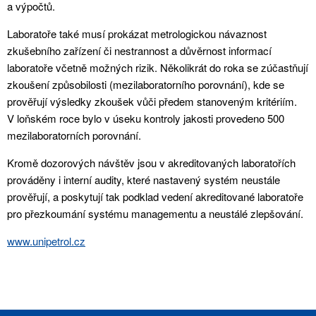
a výpočtů.
Laboratoře také musí prokázat metrologickou návaznost
zkušebního zařízení či nestrannost a důvěrnost informací
laboratoře včetně možných rizik. Několikrát do roka se zúčastňují
zkoušení způsobilosti (mezilaboratorního porovnání), kde se
prověřují výsledky zkoušek vůči předem stanoveným kritériím.
V loňském roce bylo v úseku kontroly jakosti provedeno 500
mezilaboratorních porovnání.
Kromě dozorových návštěv jsou v akreditovaných laboratořích
prováděny i interní audity, které nastavený systém neustále
prověřují, a poskytují tak podklad vedení akreditované laboratoře
pro přezkoumání systému managementu a neustálé zlepšování.
www.unipetrol.cz