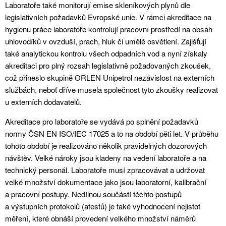
Laboratoře také monitorují emise skleníkových plynů dle
legislativních požadavků Evropské unie. V rámci akreditace na
hygienu práce laboratoře kontrolují pracovní prostředí na obsah
uhlovodíků v ovzduší, prach, hluk či umělé osvětlení. Zajišťují
také analytickou kontrolu všech odpadních vod a nyní získaly
akreditaci pro plný rozsah legislativně požadovaných zkoušek,
což přineslo skupině ORLEN Unipetrol nezávislost na externích
službách, neboť dříve musela společnost tyto zkoušky realizovat
u externích dodavatelů.
Akreditace pro laboratoře se vydává po splnění požadavků
normy ČSN EN ISO/IEC 17025 a to na období pěti let. V průběhu
tohoto období je realizováno několik pravidelných dozorových
návštěv. Velké nároky jsou kladeny na vedení laboratoře a na
technický personál. Laboratoře musí zpracovávat a udržovat
velké množství dokumentace jako jsou laboratorní, kalibrační
a pracovní postupy. Nedílnou součástí těchto postupů
a výstupních protokolů (atestů) je také vyhodnocení nejistot
měření, které obnáší provedení velkého množství náměrů