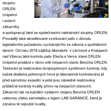
skupinu
ORLEN
Unipetrol
i externí
zákazníky
a spolupracují také se společnostmi nadnárodní skupiny ORLEN.
Provádějí také akreditované vzorkování paliv z důvodu
legislativního požadavku vycházejícího ze zákona o spotřebních
daních. Od roku 2019 zajišťují laboratoře v Litvínově a Kralupech
nad Vltavou také kontrolu paliv Efecta a Verva, které ORLEN
Unipetrol prodává v rámci sítě čerpacích stanic Benzina ORLEN.
Testování je realizováno dvojstupňovým systémem kontroly, kdy
každá dodávka pohonných hmot je laboratorně kontrolována již
před samotnou expedicí a poté jsou následně realizovány
průběžné kontroly kvality přímo na čerpacích stanicích.
Zákazníci tak na každém výdejním stojanu Benzina ORLEN
naleznou zlatou samolepku s logem LAB GARANCE, která je
zárukou té nejvyšší kvality.