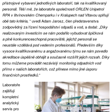
přístrojové vybavení jednotlivých laboratoří, tak na kvalifikovaný
personál. Těší mě, že laboratoře společnosti ORLEN Unipetrol
RPA v litvínovském Chemparku i v Kralupech nad Vltavou splňují
obě tato kritéria,
“ uvedl Adam Jarosz, člen představenstva
zodpovědný za řízení hospodářství odpadů a vod, a dodal: „
Díky
realizovaným investicím se nám podařilo vybudovat špičková
a plně konkurenceschopná pracoviště, jejichž personál se
neustále vzdělává pod vedením profesionálů. Především díky
vysoce kvalifikovanému a angažovanému týmu se nám povedlo
akreditace úspěšně obhájit a současně rozšířit jejich rozsah. Díky
tomu můžeme provádět nezávislý monitoring odpadních vod
přímo v našich laboratořích, což přinese mimo jiné úsporu
finančních prostředků.
“
Laboratoře
zajišťují
kompletní
analytický
servis pro