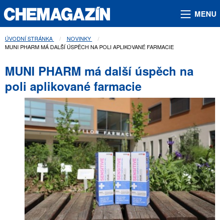
MENU
ÚVODNÍ STRÁNKA
NOVINKY
AKTUÁLNÍ STRÁNKA:
MUNI PHARM MÁ DALŠÍ ÚSPĚCH NA POLI APLIKOVANÉ FARMACIE
MUNI PHARM má další úspěch na
poli aplikované farmacie