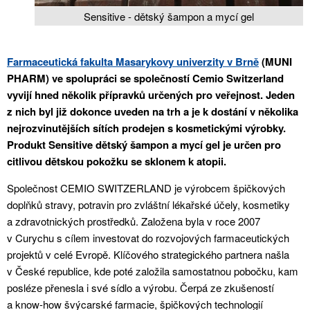
Sensitive - dětský šampon a mycí gel
Farmaceutická fakulta Masarykovy univerzity v Brně
(MUNI
PHARM) ve spolupráci se společností Cemio Switzerland
vyvijí hned několik přípravků určených pro veřejnost. Jeden
z nich byl již dokonce uveden na trh a je k dostání v několika
nejrozvinutějších sítích prodejen s kosmetickými výrobky.
Produkt Sensitive dětský šampon a mycí gel je určen pro
citlivou dětskou pokožku se sklonem k atopii.
Společnost CEMIO SWITZERLAND je výrobcem špičkových
doplňků stravy, potravin pro zvláštní lékařské účely, kosmetiky
a zdravotnických prostředků. Založena byla v roce 2007
v Curychu s cílem investovat do rozvojových farmaceutických
projektů v celé Evropě. Klíčového strategického partnera našla
v České republice, kde poté založila samostatnou pobočku, kam
posléze přenesla i své sídlo a výrobu. Čerpá ze zkušeností
a know-how švýcarské farmacie, špičkových technologií