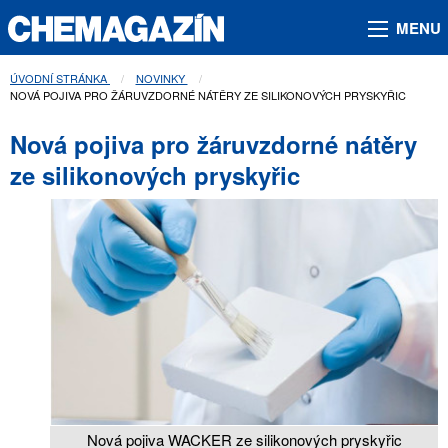
MENU
ÚVODNÍ STRÁNKA
NOVINKY
AKTUÁLNÍ STRÁNKA:
NOVÁ POJIVA PRO ŽÁRUVZDORNÉ NÁTĚRY ZE SILIKONOVÝCH PRYSKYŘIC
Nová pojiva pro žáruvzdorné nátěry
ze silikonových pryskyřic
Nová pojiva WACKER ze silikonových pryskyřic