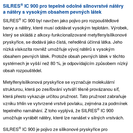
®
SILRES
IC 900 pro tepelně odolné silnovrstvé nátěry
a nátěry s vysokým obsahem pevných látek
®
SILRES
IC 900 byl navržen jako pojivo pro rozpouštědlové
barvy a nátěry, které musí odolávat vysokým teplotám. Výrobek,
který se skládá z alkoxy-funkcionalizované metylfenylsilikonové
pryskyřice, se dodává jako čistá, neředěná účinná látka. Jeho
nízká viskozita rovněž umožňuje vývoj nátěrů s vysokým
obsahem pevných látek. Protože obsah pevných látek v těchto
systémech je vyšší než 80 %, je odpovídajícím způsobem nízký
obsah rozpouštědel.
Metylfenylsilikonová pryskyřice se vyznačuje molekulární
strukturou, která po zesíťování vytváří těsně provázanou síť,
která přesto vykazuje určitou pružnost. Tato pružnost zabraňuje
vzniku trhlin ve vytvrzené vrstvě povlaku, zejména za podmínek
®
tepelného namáhání. Z toho vyplývá, že SILRES
IC 900
umožňuje vyrábět nátěry, které lze nanášet v silných vrstvách.
®
SILRES
IC 900 je pojivo ze silikonové pryskyřice pro