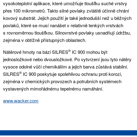
vysokoteplotní aplikace, které umožňuje tloušťku suché vrstvy
přes 100 mikrometrů. Takto silné povlaky zvláště účinně chrání
kovový substrát. Jejich použití je také jednodušší než u běžných
povlaků, které se musí nanášet v relativně tenkých vrstvách
s rovnoměrnou tloušťkou. Silnovrstvé povlaky usnadňují údržbu,
zejména v obtížně přístupných oblastech.
®
Nátěrové hmoty na bázi SILRES
IC 900 mohou být
jednosložkové nebo dvousložkové. Po vytvrzení jsou tyto nátěry
vysoce odolné vůči chemikáliím a jejich barva zůstává stabilní.
®
SILRES
IC 900 poskytuje spolehlivou ochranu proti korozi,
zejména v chemických provozech a potrubních systémech
vystavených mimořádnému tepelnému namáhání.
www.wacker.com