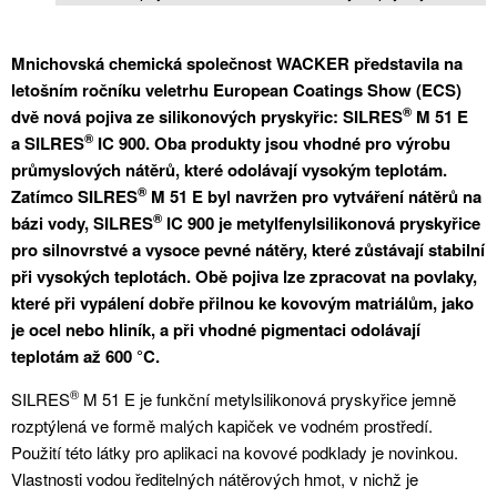
Mnichovská chemická společnost WACKER představila na
letošním ročníku veletrhu European Coatings Show (ECS)
®
dvě nová pojiva ze silikonových pryskyřic: SILRES
M 51 E
®
a SILRES
IC 900. Oba produkty jsou vhodné pro výrobu
průmyslových nátěrů, které odolávají vysokým teplotám.
®
Zatímco SILRES
M 51 E byl navržen pro vytváření nátěrů na
®
bázi vody, SILRES
IC 900 je metylfenylsilikonová pryskyřice
pro silnovrstvé a vysoce pevné nátěry, které zůstávají stabilní
při vysokých teplotách. Obě pojiva lze zpracovat na povlaky,
které při vypálení dobře přilnou ke kovovým matriálům, jako
je ocel nebo hliník, a při vhodné pigmentaci odolávají
teplotám až 600 °C.
®
SILRES
M 51 E je funkční metylsilikonová pryskyřice jemně
rozptýlená ve formě malých kapiček ve vodném prostředí.
Použití této látky pro aplikaci na kovové podklady je novinkou.
Vlastnosti vodou ředitelných nátěrových hmot, v nichž je