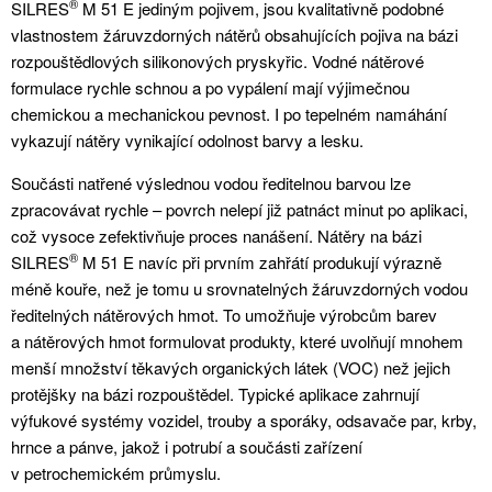
®
SILRES
M 51 E jediným pojivem, jsou kvalitativně podobné
vlastnostem žáruvzdorných nátěrů obsahujících pojiva na bázi
rozpouštědlových silikonových pryskyřic. Vodné nátěrové
formulace rychle schnou a po vypálení mají výjimečnou
chemickou a mechanickou pevnost. I po tepelném namáhání
vykazují nátěry vynikající odolnost barvy a lesku.
Součásti natřené výslednou vodou ředitelnou barvou lze
zpracovávat rychle – povrch nelepí již patnáct minut po aplikaci,
což vysoce zefektivňuje proces nanášení. Nátěry na bázi
®
SILRES
M 51 E navíc při prvním zahřátí produkují výrazně
méně kouře, než je tomu u srovnatelných žáruvzdorných vodou
ředitelných nátěrových hmot. To umožňuje výrobcům barev
a nátěrových hmot formulovat produkty, které uvolňují mnohem
menší množství těkavých organických látek (VOC) než jejich
protějšky na bázi rozpouštědel. Typické aplikace zahrnují
výfukové systémy vozidel, trouby a sporáky, odsavače par, krby,
hrnce a pánve, jakož i potrubí a součásti zařízení
v petrochemickém průmyslu.