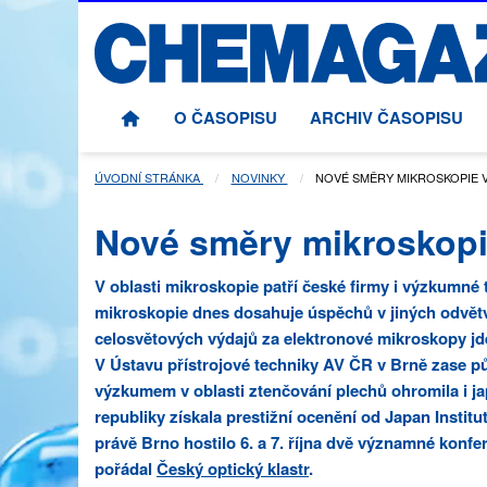
O ČASOPISU
ARCHIV ČASOPISU
ÚVODNÍ STRÁNKA
NOVINKY
AKTUÁLNÍ STRÁNKA:
NOVÉ SMĚRY MIKROSKOPIE V
Nové směry mikroskopie
V oblasti mikroskopie patří české firmy i výzkumné
mikroskopie dnes dosahuje úspěchů v jiných odvětv
celosvětových výdajů za elektronové mikroskopy jde
V Ústavu přístrojové techniky AV ČR v Brně zase 
výzkumem v oblasti ztenčování plechů ohromila i j
republiky získala prestižní ocenění od Japan Institu
právě Brno hostilo 6. a 7. října dvě významné kon
pořádal
Český optický klastr
.