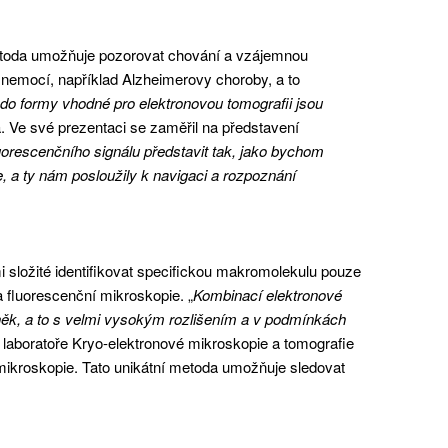
metoda umožňuje pozorovat chování a vzájemnou
 nemocí, například Alzheimerovy choroby, a to
o formy vhodné pro elektronovou tomografii jsou
. Ve své prezentaci se zaměřil na představení
uorescenčního signálu představit tak, jako bychom
, a ty nám posloužily k navigaci a rozpoznání
 složité identifikovat specifickou makromolekulu pouze
 fluorescenční mikroskopie. „
Kombinací elektronové
něk, a to s velmi vysokým rozlišením a v podmínkách
í laboratoře Kryo-elektronové mikroskopie a tomografie
ikroskopie. Tato unikátní metoda umožňuje sledovat