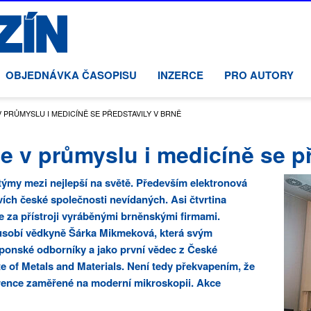
OBJEDNÁVKA ČASOPISU
INZERCE
PRO AUTORY
 PRŮMYSLU I MEDICÍNĚ SE PŘEDSTAVILY V BRNĚ
 v průmyslu i medicíně se př
 týmy mezi nejlepší na světě. Především elektronová
ích české společnosti nevídaných. Asi čtvrtina
 za přístroji vyráběnými brněnskými firmami.
působí vědkyně Šárka Mikmeková, která svým
aponské odborníky a jako první vědec z České
te of Metals and Materials. Není tedy překvapením, že
ference zaměřené na moderní mikroskopii. Akce