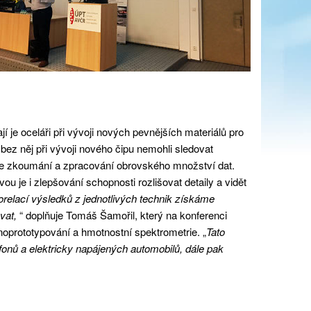
je oceláři při vývoji nových pevnějších materiálů pro
bez něj při vývoji nového čipu nemohli sledovat
ce zkoumání a zpracování obrovského množství dat.
je i zlepšování schopnosti rozlišovat detaily a vidět
relací výsledků z jednotlivých technik získáme
ovat,
“ doplňuje Tomáš Šamořil, který na konferenci
anoprototypování a hmotnostní spektrometrie. „
Tato
fonů a elektricky napájených automobilů, dále pak