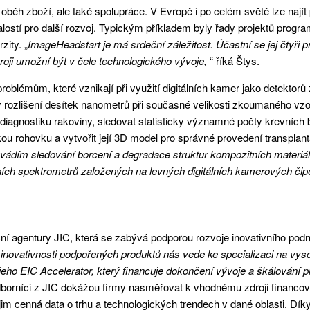
oběh zboží, ale také spolupráce. V Evropě i po celém světě lze najít p
lostí pro další rozvoj. Typickým příkladem byly řady projektů progr
zity. „
ImageHeadstart je má srdeční záležitost. Účastní se jej čtyři 
oji umožní být v čele technologického vývoje,
“ říká Štys.
oblémům, které vznikají při využití digitálních kamer jako detektorů 
u v rozlišení desítek nanometrů při současné velikosti zkoumaného vz
o diagnostiku rakoviny, sledovat statisticky významné počty krevních
ou rohovku a vytvořit její 3D model pro správné provedení transplant
 uvádím sledování borcení a degradace struktur kompozitních materiá
ních spektrometrů založených na levných digitálních kamerových čipe
í agentury JIC, která se zabývá podporou rozvoje inovativního podnik
inovativnosti podpořených produktů nás vede ke specializaci na v
ho EIC Accelerator, který financuje dokončení vývoje a škálování p
borníci z JIC dokážou firmy nasměřovat k vhodnému zdroji financov
t jim cenná data o trhu a technologických trendech v dané oblasti. Dí