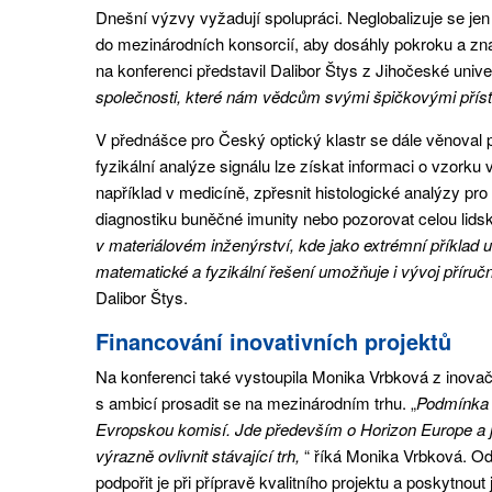
Dnešní výzvy vyžadují spolupráci. Neglobalizuje se jen 
do mezinárodních konsorcií, aby dosáhly pokroku a zna
na konferenci představil Dalibor Štys z Jihočeské univer
společnosti, které nám vědcům svými špičkovými přístr
V přednášce pro Český optický klastr se dále věnoval pr
fyzikální analýze signálu lze získat informaci o vzork
například v medicíně, zpřesnit histologické analýzy pr
diagnostiku buněčné imunity nebo pozorovat celou lidsk
v materiálovém inženýrství, kde jako extrémní příklad
matematické a fyzikální řešení umožňuje i vývoj příruč
Dalibor Štys.
Financování inovativních projektů
Na konferenci také vystoupila Monika Vrbková z inovačn
s ambicí prosadit se na mezinárodním trhu. „
Podmínka 
Evropskou komisí. Jde především o Horizon Europe a je
výrazně ovlivnit stávající trh,
“ říká Monika Vrbková. Od
podpořit je při přípravě kvalitního projektu a poskytnou