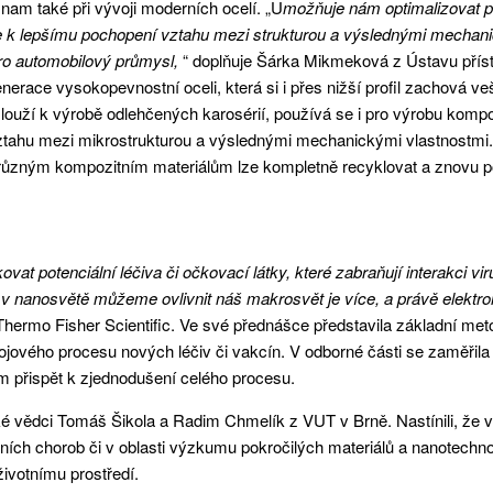
nam také při vývoji moderních ocelí. „U
možňuje nám optimalizovat p
ede k lepšímu pochopení vztahu mezi strukturou a výslednými mechani
pro automobilový průmysl,
“ doplňuje Šárka Mikmeková z Ústavu přís
erace vysokopevnostní oceli, která si i přes nižší profil zachová v
ouží k výrobě odlehčených karosérií, používá se i pro výrobu kompo
 vztahu mezi mikrostrukturou a výslednými mechanickými vlastnostmi
i různým kompozitním materiálům lze kompletně recyklovat a znovu po
ovat potenciální léčiva či očkovací látky, které zabraňují interakci 
h v nanosvětě můžeme ovlivnit náš makrosvět je více, a právě elektr
Thermo Fisher Scientific. Ve své přednášce představila základní me
jového procesu nových léčiv či vakcín. V odborné části se zaměřila n
um přispět k zjednodušení celého procesu.
ké vědci Tomáš Šikola a Radim Chmelík z VUT v Brně. Nastínili, že v
ních chorob či v oblasti výzkumu pokročilých materiálů a nanotechnolo
ivotnímu prostředí.