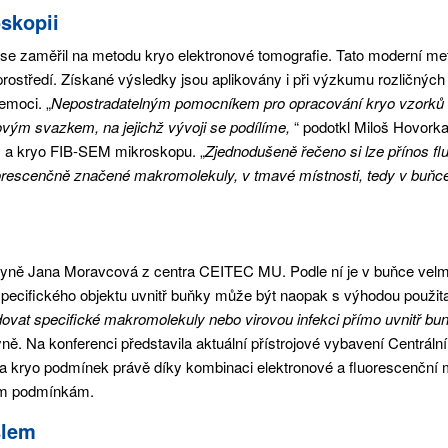
oskopii
c se zaměřil na metodu kryo elektronové tomografie. Tato moderní 
rostředí. Získané výsledky jsou aplikovány i při výzkumu rozličných
emoci. „
Nepostradatelným pomocníkem pro opracování kryo vzorků d
ovým svazkem, na jejichž vývoji se podílíme,
“ podotkl Miloš Hovorka
) a kryo FIB-SEM mikroskopu. „
Zjednodušeně řečeno si lze přínos fl
luorescenčně značené makromolekuly, v tmavé místnosti, tedy v buňce
kyně Jana Moravcová z centra CEITEC MU. Podle ní je v buňce velmi
specifického objektu uvnitř buňky může být naopak s výhodou použita
ovat specifické makromolekuly nebo virovou infekci přímo uvnitř bu
yně. Na konferenci představila aktuální přístrojové vybavení Centráln
 kryo podmínek právě díky kombinaci elektronové a fluorescenční m
ným podmínkám.
slem