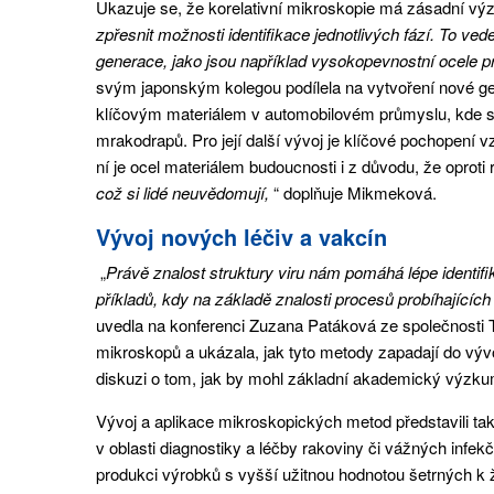
Ukazuje se, že korelativní mikroskopie má zásadní výz
zpřesnit možnosti identifikace jednotlivých fází. To v
generace, jako jsou například vysokopevnostní ocele 
svým japonským kolegou podílela na vytvoření nové gen
klíčovým materiálem v automobilovém průmyslu, kde sl
mrakodrapů. Pro její další vývoj je klíčové pochopení
ní je ocel materiálem budoucnosti i z důvodu, že oprot
což si lidé neuvědomují,
“ doplňuje Mikmeková.
Vývoj nových léčiv a vakcín
„
Právě znalost struktury viru nám pomáhá lépe identifik
příkladů, kdy na základě znalosti procesů probíhajícíc
uvedla na konferenci Zuzana Patáková ze společnosti 
mikroskopů a ukázala, jak tyto metody zapadají do vývo
diskuzi o tom, jak by mohl základní akademický výzk
Vývoj a aplikace mikroskopických metod představili ta
v oblasti diagnostiky a léčby rakoviny či vážných infekč
produkci výrobků s vyšší užitnou hodnotou šetrných k ž