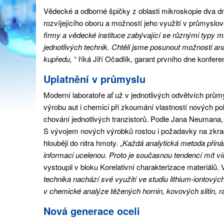
Vědecké a odborné špičky z oblasti mikroskopie dva dn
rozvíjejícího oboru a možností jeho využití v průmyslov
firmy a vědecké instituce zabývající se různými typy m
jednotlivých technik. Chtěli jsme posunout možnosti an
kupředu,
“ říká Jiří Očadlík, garant prvního dne konfere
Uplatnění v průmyslu
Moderní laboratoře ať už v jednotlivých odvětvích prům
výrobu aut i chemici při zkoumání vlastností nových po
chování jednotlivých tranzistorů. Podle Jana Neuman
S vývojem nových výrobků rostou i požadavky na zkraco
hlouběji do nitra hmoty. „
Každá analytická metoda přináš
informaci ucelenou. Proto je současnou tendencí mít v
vystoupil v bloku Korelativní charakterizace materiálů
technika nachází své využití ve studiu lithium-iontový
v chemické analýze těžených hornin, kovových slitin, r
Nová generace oceli