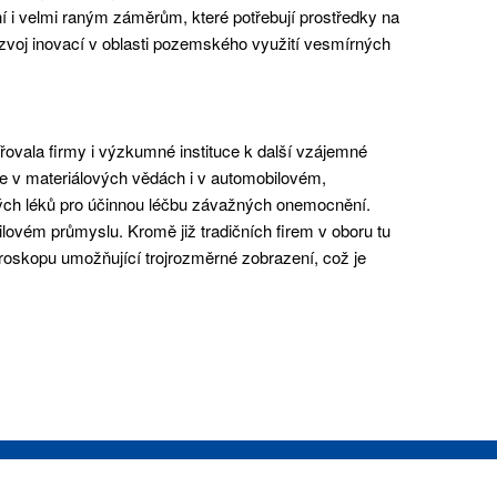
í i velmi raným záměrům, které potřebují prostředky na
zvoj inovací v oblasti pozemského využití vesmírných
řovala firmy i výzkumné instituce k další vzájemné
ce v materiálových vědách i v automobilovém,
ových léků pro účinnou léčbu závažných onemocnění.
lovém průmyslu. Kromě již tradičních firem v oboru tu
kroskopu umožňující trojrozměrné zobrazení, což je