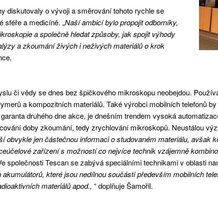
y diskutovaly o vývoji a směrování tohoto rychle se
é sféře a medicíně. „
Naší ambicí bylo propojit odborníky,
ikroskopie a společně hledat způsoby, jak spojit výhody
alýzy a zkoumání živých i neživých materiálů o krok
nce.
yslu či vědy se dnes bez špičkového mikroskopu neobejdou. Používají 
lymerů a kompozitních materiálů. Také výrobci mobilních telefonů by 
a, garanta druhého dne akce, je dnešním trendem vysoká automatiza
vání doby zkoumání, tedy zrychlování mikroskopů. Neustálou výzvou 
í obvykle jen částečnou informaci o studovaném materiálu, avšak ko
íceúčelové zařízení s možností co nejvíce technik vzájemně kombin
. Ve společnosti Tescan se zabývá speciálními technikami v oblasti n
ch akumulátorů, které jsou nedílnou součástí především mobilních tele
adioaktivních materiálů apod.,
“ doplňuje Šamořil.