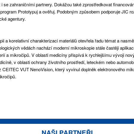
 i se zahraničními partnery. Dokážou také zprostředkovat financován
í program Prototypuj a ověřuj. Podobným způsobem podporuje JIC ro
ické agentury.
a korelativní charakterizaci materiálů otevřela řadu témat a nasmě
iologických vědách nachází moderní mikroskopie stále častěji aplika
rií a mikročipů. V oblasti medicíny přispívá k rychlejšímu vývoji n
cíně, v oblasti ochrany životního prostředí, leteckém nebo automobi
-off z CEITEC VUT NenoVision, který vyvinul doplněk elektronového mi
ikročipů.
NAŠI PARTNEŘI