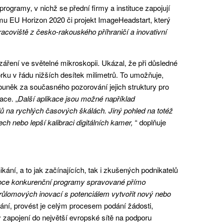
rogramy, v nichž se přední firmy a instituce zapojují
amu EU Horizon 2020 či projekt ImageHeadstart, který
pracoviště z česko-rakouského příhraničí a inovativní
záření ve světelné mikroskopii. Ukázal, že při důsledné
orku v řádu nižších desítek milimetrů. To umožňuje,
 buněk za současného pozorování jejich struktury pro
ace. „
Další aplikace jsou možné například
lů na rychlých časových škálách. Jiný pohled na totéž
ch nebo lepší kalibraci digitálních kamer,
“ doplňuje
ání, a to jak začínajících, tak i zkušených podnikatelů
ysoce konkurenční programy spravované přímo
růlomových inovací s potenciálem vytvořit nový nebo
ání, provést je celým procesem podání žádosti,
ky zapojení do největší evropské sítě na podporu