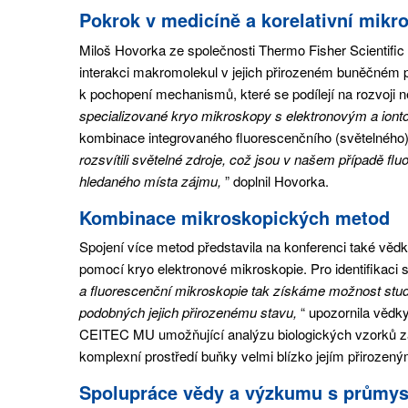
Pokrok v medicíně a korelativní mikr
Miloš Hovorka ze společnosti Thermo Fisher Scientifi
interakci makromolekul v jejich přirozeném buněčném p
k pochopení mechanismů, které se podílejí na rozvoji n
specializované kryo mikroskopy s elektronovým a iont
kombinace integrovaného fluorescenčního (světelného
rozsvítili světelné zdroje, což jsou v našem případě f
hledaného místa zájmu,
” doplnil Hovorka.
Kombinace mikroskopických metod
Spojení více metod představila na konferenci také věd
pomocí kryo elektronové mikroskopie. Pro identifikaci 
a fluorescenční mikroskopie tak získáme možnost stud
podobných jejich přirozenému stavu,
“ upozornila vědk
CEITEC MU umožňující analýzu biologických vzorků za
komplexní prostředí buňky velmi blízko jejím přiroze
Spolupráce vědy a výzkumu s průmy