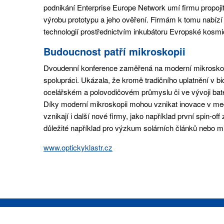
podnikání Enterprise Europe Network umí firmu propojit
výrobu prototypu a jeho ověření. Firmám k tomu nabíz
technologií prostřednictvím inkubátoru Evropské kosm
Budoucnost patří mikroskopii
Dvoudenní konference zaměřená na moderní mikroskopii 
spolupráci. Ukázala, že kromě tradičního uplatnění v b
ocelářském a polovodičovém průmyslu či ve vývoji bate
Díky moderní mikroskopii mohou vznikat inovace v medi
vznikají i další nové firmy, jako například první spin
důležité například pro výzkum solárních článků nebo m
www.optickyklastr.cz