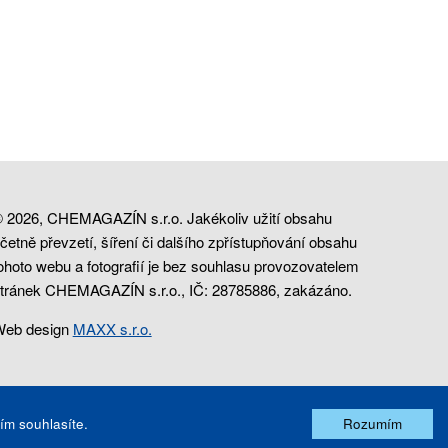
 2026, CHEMAGAZÍN s.r.o. Jakékoliv užití obsahu
četně převzetí, šíření či dalšího zpřístupňování obsahu
ohoto webu a fotografií je bez souhlasu provozovatelem
tránek CHEMAGAZÍN s.r.o., IČ: 28785886, zakázáno.
eb design
MAXX s.r.o.
ím souhlasíte.
Rozumím