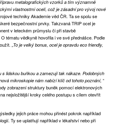
řípravu metalografických vzorků a tím významně
ckými vlastnostmi ocelí, což je zásadní pro vývoj nové
trojové techniky Akademie věd ČR. Ta se spolu se
eškeré bezpečnostní prvky. Takzvaná TRIP ocel je
nent v leteckém průmyslu či při stavbě
. O tématu vědkyně hovořila i ve své přednášce. Podle
užít. „
To je velký bonus, ocel je opravdu eco friendly,
viru s lidskou buňkou a zamezují tak nákaze. Podobných
onová mikroskopie nám nabízí klíč od tohoto poznání,
“
tody zobrazení struktury buněk pomocí elektronových
a nejsložitější kroky celého postupu s cílem otevřít
ýsledky jejich práce mohou přinést pokrok například
gií. Ty se uplatňují například v lékařství nebo při