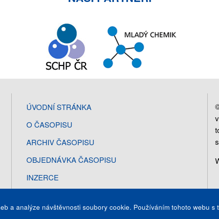
©
ÚVODNÍ STRÁNKA
v
O ČASOPISU
t
s
ARCHIV ČASOPISU
OBJEDNÁVKA ČASOPISU
W
INZERCE
KONTAKT
eb a analýze návštěvnosti soubory cookie. Používáním tohoto webu s t