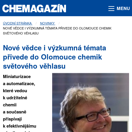
MENU
ÚVODNÍ STRÁNKA
NOVINKY
AKTUÁLNÍ STRÁNKA:
NOVÉ VĚDCE I VÝZKUMNÁ TÉMATA PŘIVEDE DO OLOMOUCE CHEMIK
SVĚTOVÉHO VĚHLASU
Nové vědce i výzkumná témata
přivede do Olomouce chemik
světového věhlasu
Miniaturizace
a automatizace,
které vedou
k udržitelné
chemii
a současně
přispívají
k efektivnějšímu