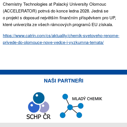
Chemistry Technologies at Palacký University Olomouc
(ACCELERATOR) potrvá do konce ledna 2028. Jedná se
o projekt s doposud největším finančním příspěvkem pro UP,
které univerzita ze všech rámcových programů EU získala.
https://www.catrin.com/cs/aktuality/chemik-svetoveho-renome-
privede-do-olomouce-nove-vedce-i-vyzkumna-temata/
NAŠI PARTNEŘI