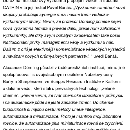
Důraz na multioborový výzkum a propojení všech tří součástí
CATRIN vítá její ředitel Pavel Banáš. „
Výzkumné zaměření nové
skupiny prohlubuje synergie mezi našimi třemi vědecko-
výzkumnými útvary. Věřím, že profesor Dömling přinese nejen
nová výzkumná témata a přivede další, především zahraniční
výzkumníky, ale díky svým bohatým zkušenostem také posílí
institucionální prvky managementu vědy a výzkumu u nás.
Dalším z cílů je efektivnější komercializace vědeckých výsledků
a navázání nových průmyslových partnerství,
“ uvedl Banáš.
Alexander Dömling působil v řadě prestižních institucí, mimo jiné
spolupracoval i s dvojnásobným nositelem Nobelovy ceny
Barrym Sharplessem ve Scripps Research Institute v Kalifornii
a dalšími vědci, kteří stáli u převratných technologií „zelené
chemie“. „
Pevně věřím, že tvář chemické laboratoře v průmyslu
i na akademické půdě se ještě zásadně změní. Do chemie
budoucnosti si najdou cestu metody umělé inteligence,
automatizace a miniaturizace. Proto je mantrou mojí laboratoře
rovnice, že automatizace plus miniaturizace rovná se zrychlení.
Budoucí generace chemiků podle toho musí být vzdělávána,
“