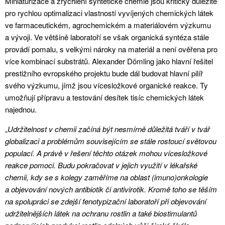
Miniaturizace a zrychlení syntetické chemie jsou kriticky důležité
pro rychlou optimalizaci vlastností vyvíjených chemických látek
ve farmaceutickém, agrochemickém a materiálovém výzkumu
a vývoji. Ve většině laboratoří se však organická syntéza stále
provádí pomalu, s velkými nároky na materiál a není ověřena pro
více kombinací substrátů. Alexander Dömling jako hlavní řešitel
prestižního evropského projektu bude dál budovat hlavní pilíř
svého výzkumu, jímž jsou vícesložkové organické reakce. Ty
umožňují přípravu a testování desítek tisíc chemických látek
najednou.
„
Udržitelnost v chemii začíná být nesmírně důležitá tváří v tvář
globalizaci a problémům souvisejícím se stále rostoucí světovou
populací. A právě v řešení těchto otázek mohou vícesložkové
reakce pomoci. Budu pokračovat v jejich využití v lékařské
chemii, kdy se s kolegy zaměříme na oblast (imuno)onkologie
a objevování nových antibiotik či antivirotik. Kromě toho se těším
na spolupráci se zdejší fenotypizační laboratoří při objevování
udržitelnějších látek na ochranu rostlin a také biostimulantů