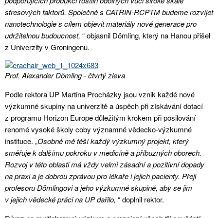
podporujících produkci rostlin odolných vůči široké škále
stresových faktorů. Společně s CATRIN-RCPTM budeme rozvíjet
nanotechnologie s cílem objevit materiály nové generace pro
udržitelnou budoucnost,
“ objasnil Dömling, který na Hanou přišel
z Univerzity v Groningenu.
Prof. Alexander Dömling - čtvrtý zleva
Podle rektora UP Martina Procházky jsou vznik každé nové
výzkumné skupiny na univerzitě a úspěch při získávání dotací
z programu Horizon Europe důležitým krokem při posilování
renomé vysoké školy coby významné vědecko-výzkumné
instituce. „
Osobně mě těší každý výzkumný projekt, který
směřuje k dalšímu pokroku v medicíně a příbuzných oborech.
Rozvoj v této oblasti má vždy velmi zásadní a pozitivní dopady
na praxi a je dobrou zprávou pro lékaře i jejich pacienty. Přeji
profesoru Dömlingovi a jeho výzkumné skupině, aby se jim
v jejich vědecké práci na UP dařilo,
“ doplnil rektor.