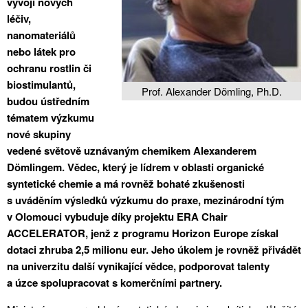
vývoji nových
léčiv,
nanomateriálů
nebo látek pro
ochranu rostlin či
biostimulantů,
Prof. Alexander Dömling, Ph.D.
budou ústředním
tématem výzkumu
nové skupiny
vedené světově uznávaným chemikem Alexanderem
Dömlingem. Vědec, který je lídrem v oblasti organické
syntetické chemie a má rovněž bohaté zkušenosti
s uváděním výsledků výzkumu do praxe, mezinárodní tým
v Olomouci vybuduje díky projektu ERA Chair
ACCELERATOR, jenž z programu Horizon Europe získal
dotaci zhruba 2,5 milionu eur. Jeho úkolem je rovněž přivádět
na univerzitu další vynikající vědce, podporovat talenty
a úzce spolupracovat s komerčními partnery.