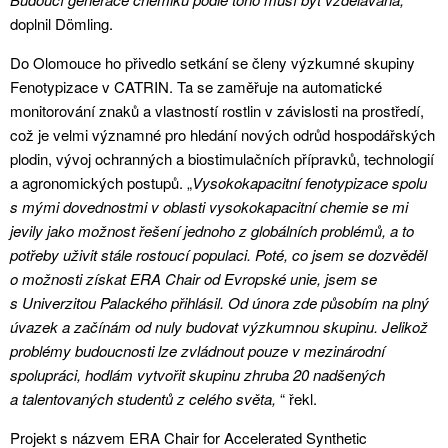
doplnil Dömling.
Do Olomouce ho přivedlo setkání se členy výzkumné skupiny
Fenotypizace v CATRIN. Ta se zaměřuje na automatické
monitorování znaků a vlastností rostlin v závislosti na prostředí,
což je velmi významné pro hledání nových odrůd hospodářských
plodin, vývoj ochranných a biostimulačních přípravků, technologií
a agronomických postupů. „
Vysokokapacitní fenotypizace spolu
s mými dovednostmi v oblasti vysokokapacitní chemie se mi
jevily jako možnost řešení jednoho z globálních problémů, a to
potřeby uživit stále rostoucí populaci. Poté, co jsem se dozvěděl
o možnosti získat ERA Chair od Evropské unie, jsem se
s Univerzitou Palackého přihlásil. Od února zde působím na plný
úvazek a začínám od nuly budovat výzkumnou skupinu. Jelikož
problémy budoucnosti lze zvládnout pouze v mezinárodní
spolupráci, hodlám vytvořit skupinu zhruba 20 nadšených
a talentovaných studentů z celého světa,
“ řekl.
Projekt s názvem ERA Chair for Accelerated Synthetic