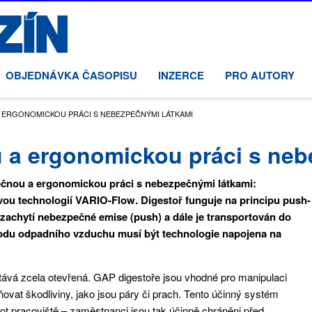
OBJEDNÁVKA ČASOPISU
INZERCE
PRO AUTORY
 ERGONOMICKOU PRÁCI S NEBEZPEČNÝMI LÁTKAMI
 a ergonomickou práci s neb
ečnou a ergonomickou práci s nebezpečnými látkami:
vou technologií VARIO-Flow. Digestoř funguje na principu push-
ý zachytí nebezpečné emise (push) a dále je transportován do
dvodu odpadního vzduchu musí být technologie napojena na
tává zcela otevřená. GAP digestoře jsou vhodné pro manipulaci
ovat škodliviny, jako jsou páry či prach. Tento účinný systém
ot pracoviště – zaměstnanci jsou tak účinně chráněni před