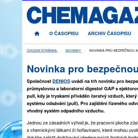
O ČASOPISU
ARCHIV ČASOPISU
ÚVODNÍ STRÁNKA
NOVINKY
AKTUÁLNÍ STRÁNKA:
NOVINKA PRO BEZPEČNOU A
Novinka pro bezpečnou
Společnost
DENIOS
uvádí na trh novinku pro bezp
průmyslovou a laboratorní digestoř GAP s ejektoro
pull, kdy je tryskami přiváděn čerstvý vzduch, kter
systému odsávání (pull). Pro zajištění řízeného o
vhodný systém odpadního vzduchu.
Jednou ze zásadních výhod je, že pracovní plocha zůs
s chemickými látkami či hořlavinami, které mohou uvolň
dokáže zajistit dodržování předepsaných limitních hodn