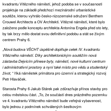
kvadrantu Vítězného náměstí, jehož podoba se v současnosti
projektuje na základě předchozí mezinárodní urbanistické
soutěže, kterou vyhrálo česko-nizozemské sdružení Benthem
Crouwel Architects a OV Architekti. Vítězné náměstí, které bylo
založeno podle konceptu architekta Antonína Engela před sto lety,
by tak brzy mělo dostat svou definitivní podobu a stát se živým
centrem Prahy 6.
„
Nová budova VŠCHT úspěšně doplňuje celek IV. kvadrantu
Vítězného náměstí. Díky architektonickým soutěžím nová
zástavba Dejvicím přinese byty, náměstí, nové kulturní centrum
i administrativní prostory a nyní také místo pro vědu a studentský
život,
“ říká náměstek primátora pro územní a strategický rozvoj
Petr Hlaváček.
Starosta Prahy 6 Jakub Stárek pak zdůrazňuje přínos stavby pro
celou městskou část. „To, že součástí dnes prázdného pozemku
ve 4. kvadrantu Vítězného náměstí bude veřejná vybavenost,
bylo jednou z podmínek schválených šestkovým