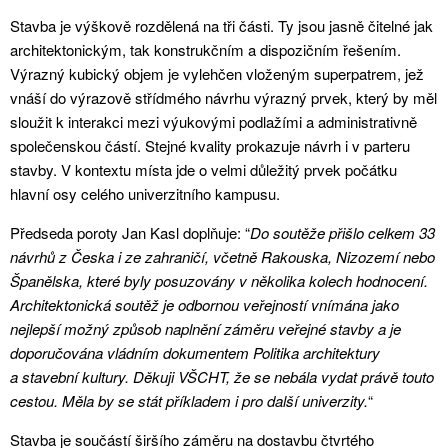
Stavba je výškově rozdělená na tři části. Ty jsou jasně čitelné jak
architektonickým, tak konstrukčním a dispozičním řešením.
Výrazný kubický objem je vylehčen vloženým superpatrem, jež
vnáší do výrazově střídmého návrhu výrazný prvek, který by měl
sloužit k interakci mezi výukovými podlažími a administrativně
společenskou částí. Stejné kvality prokazuje návrh i v parteru
stavby. V kontextu místa jde o velmi důležitý prvek počátku
hlavní osy celého univerzitního kampusu.
Předseda poroty Jan Kasl doplňuje: “
Do soutěže přišlo celkem 33
návrhů z Česka i ze zahraničí, včetně Rakouska, Nizozemí nebo
Španělska, které byly posuzovány v několika kolech hodnocení.
Architektonická soutěž je odbornou veřejností vnímána jako
nejlepší možný způsob naplnění záměru veřejné stavby a je
doporučována vládním dokumentem Politika architektury
a stavební kultury. Děkuji VŠCHT, že se nebála vydat právě touto
cestou. Měla by se stát příkladem i pro další univerzity.
“
Stavba je součástí širšího záměru na dostavbu čtvrtého