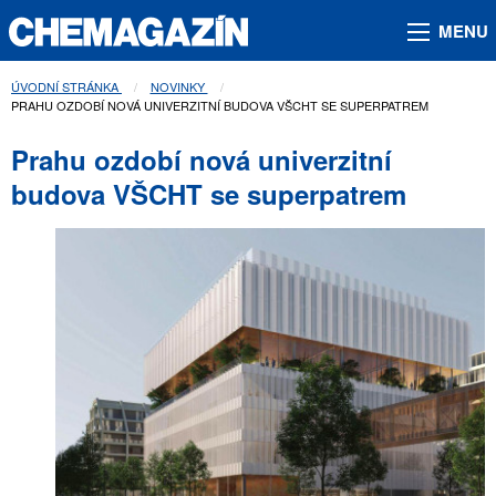
MENU
ÚVODNÍ STRÁNKA
NOVINKY
AKTUÁLNÍ STRÁNKA:
PRAHU OZDOBÍ NOVÁ UNIVERZITNÍ BUDOVA VŠCHT SE SUPERPATREM
Prahu ozdobí nová univerzitní
budova VŠCHT se superpatrem