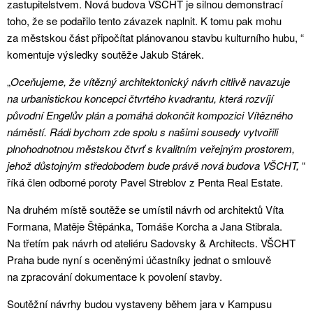
zastupitelstvem. Nová budova VŠCHT je silnou demonstrací
toho, že se podařilo tento závazek naplnit. K tomu pak mohu
za městskou část připočítat plánovanou stavbu kulturního hubu, “
komentuje výsledky soutěže Jakub Stárek.
„
Oceňujeme, že vítězný architektonický návrh citlivě navazuje
na urbanistickou koncepci čtvrtého kvadrantu, která rozvíjí
původní Engelův plán a pomáhá dokončit kompozici Vítězného
náměstí. Rádi bychom zde spolu s našimi sousedy vytvořili
plnohodnotnou městskou čtvrť s kvalitním veřejným prostorem,
jehož důstojným středobodem bude právě nová budova VŠCHT,
“
říká člen odborné poroty Pavel Streblov z Penta Real Estate.
Na druhém místě soutěže se umístil návrh od architektů Víta
Formana, Matěje Štěpánka, Tomáše Korcha a Jana Stibrala.
Na třetím pak návrh od ateliéru Sadovsky & Architects. VŠCHT
Praha bude nyní s oceněnými účastníky jednat o smlouvě
na zpracování dokumentace k povolení stavby.
Soutěžní návrhy budou vystaveny během jara v Kampusu