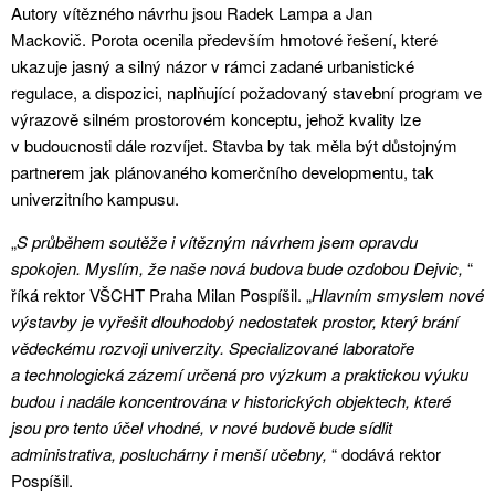
Autory vítězného návrhu jsou Radek Lampa a Jan
Mackovič. Porota ocenila především hmotové řešení, které
ukazuje jasný a silný názor v rámci zadané urbanistické
regulace, a dispozici, naplňující požadovaný stavební program ve
výrazově silném prostorovém konceptu, jehož kvality lze
v budoucnosti dále rozvíjet. Stavba by tak měla být důstojným
partnerem jak plánovaného komerčního developmentu, tak
univerzitního kampusu.
„
S průběhem soutěže i vítězným návrhem jsem opravdu
spokojen. Myslím, že naše nová budova bude ozdobou Dejvic,
“
říká rektor VŠCHT Praha Milan Pospíšil. „
Hlavním smyslem nové
výstavby je vyřešit dlouhodobý nedostatek prostor, který brání
vědeckému rozvoji univerzity. Specializované laboratoře
a technologická zázemí určená pro výzkum a praktickou výuku
budou i nadále koncentrována v historických objektech, které
jsou pro tento účel vhodné, v nové budově bude sídlit
administrativa, posluchárny i menší učebny,
“ dodává rektor
Pospíšil.