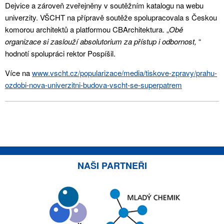
Dejvice a zároveň zveřejněny v soutěžním katalogu na webu
univerzity. VŠCHT na přípravě soutěže spolupracovala s Českou
komorou architektů a platformou CBArchitektura. „
Obě
organizace si zaslouží absolutorium za přístup i odbornost,
“
hodnotí spolupráci rektor Pospíšil.
Více na
www.vscht.cz/popularizace/media/tiskove-zpravy/prahu-
ozdobi-nova-univerzitni-budova-vscht-se-superpatrem
NAŠI PARTNEŘI