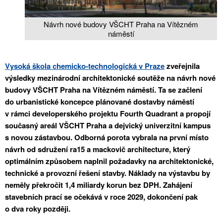
Návrh nové budovy VŠCHT Praha na Vítězném
náměstí
Vysoká škola chemicko-technologická v Praze
zveřejnila
výsledky mezinárodní architektonické soutěže na návrh nové
budovy VŠCHT Praha na Vítězném náměstí. Ta se začlení
do urbanistické koncepce plánované dostavby náměstí
v rámci developerského projektu Fourth Quadrant a propojí
současný areál VŠCHT Praha a dejvický univerzitní kampus
s novou zástavbou. Odborná porota vybrala na první místo
návrh od sdružení ra15 a mackovič architecture, který
optimálním způsobem naplnil požadavky na architektonické,
technické a provozní řešení stavby. Náklady na výstavbu by
neměly překročit 1,4 miliardy korun bez DPH. Zahájení
stavebních prací se očekává v roce 2029, dokončení pak
o dva roky později.