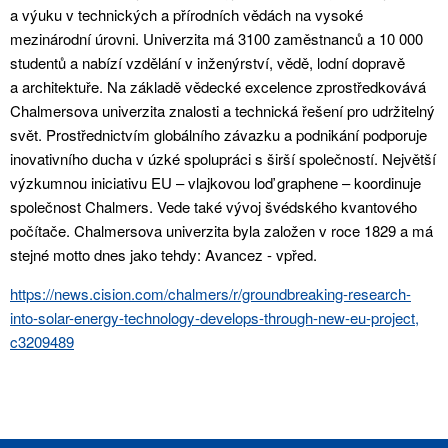
a výuku v technických a přírodních vědách na vysoké
mezinárodní úrovni. Univerzita má 3100 zaměstnanců a 10 000
studentů a nabízí vzdělání v inženýrství, vědě, lodní dopravě
a architektuře. Na základě vědecké excelence zprostředkovává
Chalmersova univerzita znalosti a technická řešení pro udržitelný
svět. Prostřednictvím globálního závazku a podnikání podporuje
inovativního ducha v úzké spolupráci s širší společností. Největší
výzkumnou iniciativu EU – vlajkovou loď graphene – koordinuje
společnost Chalmers. Vede také vývoj švédského kvantového
počítače. Chalmersova univerzita byla založen v roce 1829 a má
stejné motto dnes jako tehdy: Avancez - vpřed.
https://news.cision.com/chalmers/r/groundbreaking-research-
into-solar-energy-technology-develops-through-new-eu-project,
c3209489