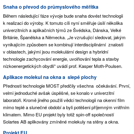
Snaha o převod do průmyslového měřítka
Během následující fáze vývoje bude snaha dovést technologii
k realizaci do výroby. K tomuto cíli nyní směřuje úsilí několika
univerzitních a aplikačních týmů ze Švédska, Dánska, Velké
Británie, Španělska a Německa. „Je vzrušující sledovat, jakým
vynikajícím způsobem se kombinují interdisciplinární
znalosti
v oblastech, jakými jsou molekulární design a hybridní
technologie zachycování energie, uvolňování tepla a stavby
nízkoenergetických obydlí“ uvádí prof. Kasper Moth-Poulsen.
Aplikace molekul na okna a
slepé plochy
Přednosti technologie MOST předčily všechna
očekávání. První,
velmi jednoduché avšak úspěšné, se konalo v univerzitní
laboratoři. Kromě jiného použili vědci technologii na okenní film
mimo teplé a slunečné období a byli potěšeni příjemným vnitřním
klimatem. Mimo EU projekt byly totiž spin-off společností
Solartes AB aplikovány zmíněné molekuly na stěny a okna.
Projekt EU