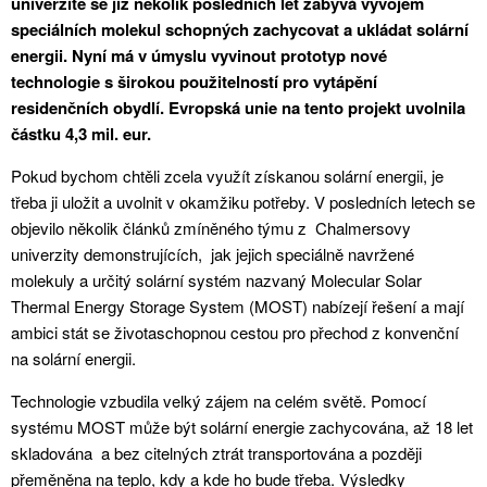
univerzitě se již několik posledních let zabývá vývojem
speciálních molekul schopných zachycovat a ukládat solární
energii. Nyní má v úmyslu vyvinout prototyp nové
technologie s širokou použitelností pro vytápění
residenčních obydlí. Evropská unie na tento projekt uvolnila
částku 4,3 mil. eur.
Pokud bychom chtěli zcela využít získanou solární energii, je
třeba ji uložit a uvolnit v okamžiku potřeby. V posledních letech se
objevilo několik článků zmíněného týmu z
Chalmersovy
univerzity demonstrujících,
jak jejich speciálně navržené
molekuly a určitý solární systém nazvaný Molecular Solar
Thermal Energy Storage System (MOST) nabízejí řešení a mají
ambici stát se životaschopnou cestou pro přechod z konvenční
na solární energii.
Technologie vzbudila velký zájem na celém světě. Pomocí
systému MOST může být solární energie zachycována, až 18 let
skladována
a bez citelných ztrát transportována a později
přeměněna na teplo, kdy a kde ho bude třeba. Výsledky