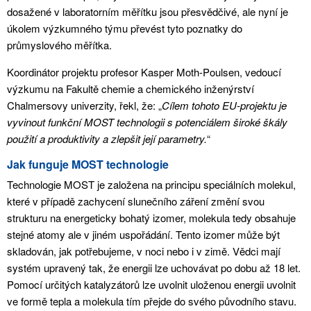
dosažené v laboratorním měřítku jsou přesvědčivé, ale nyní je
úkolem výzkumného týmu převést tyto poznatky do
průmyslového měřítka.
Koordinátor projektu profesor Kasper Moth-Poulsen, vedoucí
výzkumu na Fakultě chemie a chemického inženýrství
Chalmersovy univerzity, řekl, že: „
Cílem tohoto EU-projektu je
vyvinout funkční MOST technologii s potenciálem široké škály
použití a produktivity a zlepšit její parametry.
“
Jak funguje MOST technologie
Technologie MOST je založena na principu speciálních molekul,
které v případě zachycení slunečního záření změní svou
strukturu na energeticky bohatý izomer, molekula tedy obsahuje
stejné atomy ale v jiném uspořádání. Tento izomer může být
skladován, jak potřebujeme, v noci nebo i v zimě. Vědci mají
systém upravený tak, že energii lze uchovávat po dobu až 18 let.
Pomocí určitých katalyzátorů lze uvolnit uloženou energii uvolnit
ve formě tepla a molekula tím přejde do svého původního stavu.