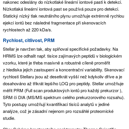
nakonec odeslány do nízkotlaké lineární iontové pasti k detekci.
Nízkotlaká lineární iontová past se používá pouze pro detekci.
Statický nízký tlak neutrálního plynu umožňuje extrémně rychlou
ejekci iontů bez následné fragmentace při skenovacích
rychlostech až 220 kDa/s.
Rychlost, citlivost, PRM
Stellar je navržen tak, aby splňoval specifické požadavky. Na
HRMS lze odhalit např. tisíce zajímavých peptidů v biologickém
vzorku, které je třeba masivně a robustně cíleně proměřit
z hlediska jejich zastoupení a koncentrační variability. Skenovací
rychlosti Stellaru jsou až desetkrát vyšší než kdykoliv dříve a je
dosahováno až třikrát lepšího LOQ pro peptidy. Stellar umožňuje
měřit PRM (Full scan produktových iontů pro každý prekurzor ),
SRM či DIA (MS/MS spektrum celého prekurzorového rozsahu).
Tyto postupy umožňují kvantifikaci tisíců analytů v jediné
analýze, což je zásadní nejenom pro rozsáhlé proteomické
studie.