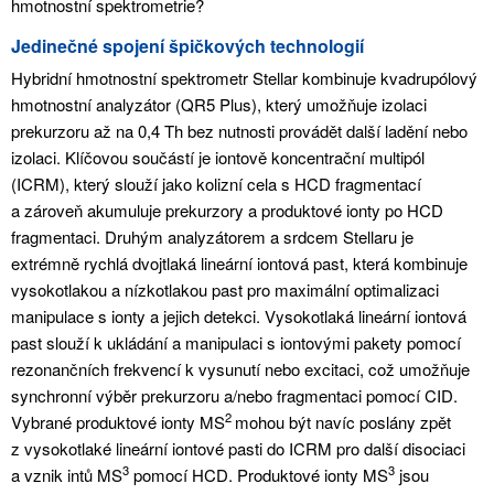
hmotnostní spektrometrie?
Jedinečné spojení špičkových technologií
Hybridní hmotnostní spektrometr Stellar kombinuje kvadrupólový
hmotnostní analyzátor (QR5 Plus), který umožňuje izolaci
prekurzoru až na 0,4 Th bez nutnosti provádět další ladění nebo
izolaci. Klíčovou součástí je iontově koncentrační multipól
(ICRM), který slouží jako kolizní cela s HCD fragmentací
a zároveň akumuluje prekurzory a produktové ionty po HCD
fragmentaci. Druhým analyzátorem a srdcem Stellaru je
extrémně rychlá dvojtlaká lineární iontová past, která kombinuje
vysokotlakou a nízkotlakou past pro maximální optimalizaci
manipulace s ionty a jejich detekci. Vysokotlaká lineární iontová
past slouží k ukládání a manipulaci s iontovými pakety pomocí
rezonančních frekvencí k vysunutí nebo excitaci, což umožňuje
synchronní výběr prekurzoru a/nebo fragmentaci pomocí CID.
2
Vybrané produktové ionty MS
mohou být navíc poslány zpět
z vysokotlaké lineární iontové pasti do ICRM pro další disociaci
3
3
a vznik intů MS
pomocí HCD. Produktové ionty MS
jsou