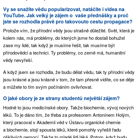
Vy se snažíte vědu popularizovat, natáčíte i videa na
YouTube. Jak velký je zájem o vaše přednášky a proč
jste se rozhodla právě pro takovouto cestu propagace?
Protože vím, že přírodní vědy jsou strašně důležité. Svět, která je
kolem nás, má problémy, do kterých jsme ho dostali bohužel
zase my lidé, tak když je musíme řešit, tak musíme být
přírodovědci a technici. Ty problémy, co země má, humanitní
vědy nevyřeší.
A když jsem se rozhodla, že budu dělat vědu, tak ty přírodní vědy
jsou krásné a jsou krásné v tom, že tam přesně vidíte, co se děje
a můžete to tím svým počínáním ovlivňovat.
O jaké obory je ze strany studentů největší zájem?
Hodně to jsou medicínské obory. Takže biochemie, vývoj nových
léků. To je dáno tím, že třeba za profesorem Antonínem Holým,
který pracoval v Akademii věd v Ústavu organické chemie
a biochemie, stojí spousta léků, které pomohly vyřešit řadu
ošklivých nemocí. Takže to mladé lidi láká. Potom, když budu