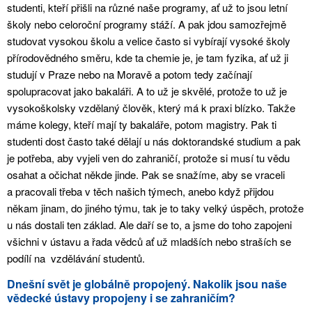
studenti, kteří přišli na různé naše programy, ať už to jsou letní
školy nebo celoroční programy stáží. A pak jdou samozřejmě
studovat vysokou školu a velice často si vybírají vysoké školy
přírodovědného směru, kde ta chemie je, je tam fyzika, ať už ji
studují v Praze nebo na Moravě a potom tedy začínají
spolupracovat jako bakaláři. A to už je skvělé, protože to už je
vysokoškolsky vzdělaný člověk, který má k praxi blízko. Takže
máme kolegy, kteří mají ty bakaláře, potom magistry. Pak ti
studenti dost často také dělají u nás doktorandské studium a pak
je potřeba, aby vyjeli ven do zahraničí, protože si musí tu vědu
osahat a očichat někde jinde. Pak se snažíme, aby se vraceli
a pracovali třeba v těch našich týmech, anebo když přijdou
někam jinam, do jiného týmu, tak je to taky velký úspěch, protože
u nás dostali ten základ. Ale daří se to, a jsme do toho zapojeni
všichni v ústavu a řada vědců ať už mladších nebo straších se
podílí na vzdělávání studentů.
Dnešní svět je globálně propojený. Nakolik jsou naše
vědecké ústavy propojeny i se zahraničím?