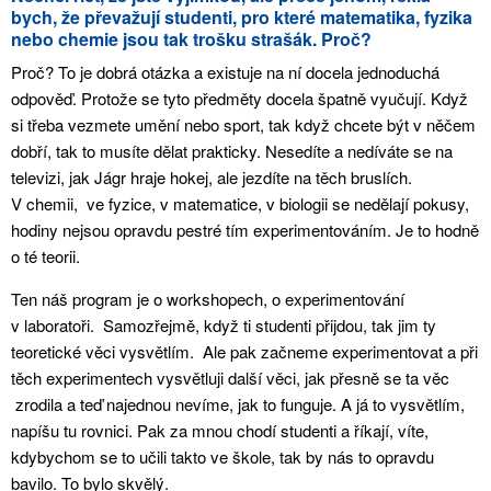
bych, že převažují studenti, pro které matematika, fyzika
nebo chemie jsou tak trošku strašák. Proč?
Proč? To je dobrá otázka a existuje na ní docela jednoduchá
odpověď. Protože se tyto předměty docela špatně vyučují. Když
si třeba vezmete umění nebo sport, tak když chcete být v něčem
dobří, tak to musíte dělat prakticky. Nesedíte a nedíváte se na
televizi, jak Jágr hraje hokej, ale jezdíte na těch bruslích.
V chemii, ve fyzice, v matematice, v biologii se nedělají pokusy,
hodiny nejsou opravdu pestré tím experimentováním. Je to hodně
o té teorii.
Ten náš program je o workshopech, o experimentování
v laboratoři. Samozřejmě, když ti studenti přijdou, tak jim ty
teoretické věci vysvětlím. Ale pak začneme experimentovat a při
těch experimentech vysvětluji další věci, jak přesně se ta věc
zrodila a teď najednou nevíme, jak to funguje. A já to vysvětlím,
napíšu tu rovnici. Pak za mnou chodí studenti a říkají, víte,
kdybychom se to učili takto ve škole, tak by nás to opravdu
bavilo. To bylo skvělý.