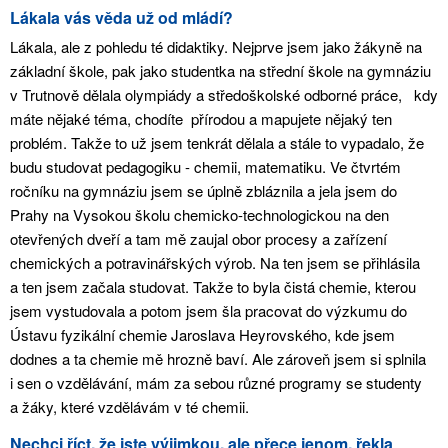
Lákala vás věda už od mládí?
Lákala, ale z pohledu té didaktiky. Nejprve jsem jako žákyně na
základní škole, pak jako studentka na střední škole na gymnáziu
v Trutnově dělala olympiády a středoškolské odborné práce, kdy
máte nějaké téma, chodíte přírodou a mapujete nějaký ten
problém. Takže to už jsem tenkrát dělala a stále to vypadalo, že
budu studovat pedagogiku - chemii, matematiku. Ve čtvrtém
ročníku na gymnáziu jsem se úplně zbláznila a jela jsem do
Prahy na Vysokou školu chemicko-technologickou na den
otevřených dveří a tam mě zaujal obor procesy a zařízení
chemických a potravinářských výrob. Na ten jsem se přihlásila
a ten jsem začala studovat. Takže to byla čistá chemie, kterou
jsem vystudovala a potom jsem šla pracovat do výzkumu do
Ústavu fyzikální chemie Jaroslava Heyrovského, kde jsem
dodnes a ta chemie mě hrozně baví. Ale zároveň jsem si splnila
i sen o vzdělávání, mám za sebou různé programy se studenty
a žáky, které vzdělávám v té chemii.
Nechci říct, že jste výjimkou, ale přece jenom, řekla