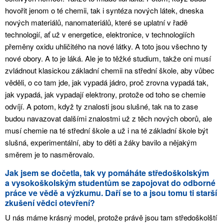
hovořit jenom o té chemii, tak i syntéza nových látek, dneska
nových materiálů, nanomateriálů, které se uplatní v řadě
technologií, ať už v energetice, elektronice, v technologiích
přeměny oxidu uhličitého na nové látky. A toto jsou všechno ty
nové obory. A to je láká. Ale je to těžké studium, takže oni musí
zvládnout klasickou základní chemii na střední škole, aby vůbec
věděli, o co tam jde, jak vypadá jádro, proč zrovna vypadá tak,
jak vypadá, jak vypadají elektrony, protože od toho se chemie
odvíjí. A potom, když ty znalosti jsou slušné, tak na to zase
budou navazovat dalšími znalostmi už z těch nových oborů, ale
musí chemie na té střední škole a už i na té základní škole být
slušná, experimentální, aby to děti a žáky bavilo a nějakým
směrem je to nasměrovalo.
Jak jsem se dočetla, tak vy pomáháte středoškolským
a vysokoškolským studentům se zapojovat do odborné
práce ve vědě a výzkumu. Daří se to a jsou tomu ti starší
zkušení vědci otevření?
U nás máme krásný model, protože právě jsou tam středoškolští