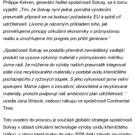
Philippe Kehren, generální ředitel společnosti Solvay, se k tomu
vyjádřil: „
Tím, že Solvay nyní jedná, pomáhá výrobcům
pneumatik připravit se na budoucí požadavky EU a splnit cíl
udržitelnosti. Livorno je názorným příkladem toho, jak
proměňujeme principy cirkulární ekonomiky v průmyslovou
realitu a umožňujeme tím progres pro příští generace.“
„
Společnosti Solvay se podařilo přeměnit zemědělský vedlejší
produkt na vysoce výkonný materiál v průmyslovém měřítku.
Jsme rádi, že můžeme do výroby našich pneumatik integrovat
stále více recyklovaného materiálu v podobě oxidu křemičitého
pocházejícího z rýžových slupek. S jeho výkonností jsme velmi
spokojeni. Máme zájem o inovativní, obnovitelné a recyklované
materiály, protože podporují náš ambiciózní plán udržitelnosti, “
uvedla Jana Striezel, vedoucí nákupu ve společnosti Continental
Tires.
Toto uvedení do provozu je součástí globální strategie společnosti
Solvay v oblasti cirkulární technologie výroby oxidu křemičitého
(siliky), v rámci které budou do roku 2026 další závody na výrobu