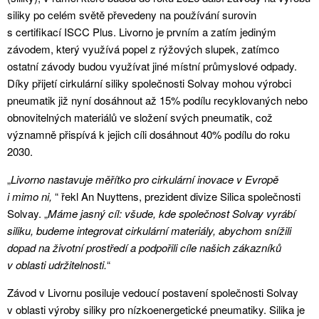
siliky po celém světě převedeny na používání surovin
s certifikací ISCC Plus. Livorno je prvním a zatím jediným
závodem, který využívá popel z rýžových slupek, zatímco
ostatní závody budou využívat jiné místní průmyslové odpady.
Díky přijetí cirkulární siliky společnosti Solvay mohou výrobci
pneumatik již nyní dosáhnout až 15% podílu recyklovaných nebo
obnovitelných materiálů ve složení svých pneumatik, což
významně přispívá k jejich cíli dosáhnout 40% podílu do roku
2030.
„
Livorno nastavuje měřítko pro cirkulární inovace v Evropě
i mimo ni,
“ řekl An Nuyttens, prezident divize Silica společnosti
Solvay. „
Máme jasný cíl: všude, kde společnost Solvay vyrábí
siliku, budeme integrovat cirkulární materiály, abychom snížili
dopad na životní prostředí a podpořili cíle našich zákazníků
v oblasti udržitelnosti.
“
Závod v Livornu posiluje vedoucí postavení společnosti Solvay
v oblasti výroby siliky pro nízkoenergetické pneumatiky. Silika je