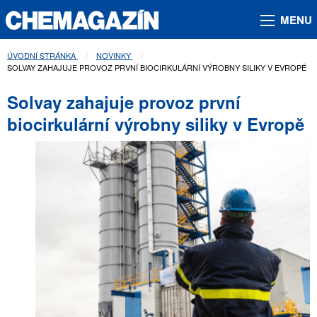
MENU
ÚVODNÍ STRÁNKA
NOVINKY
AKTUÁLNÍ STRÁNKA:
SOLVAY ZAHAJUJE PROVOZ PRVNÍ BIOCIRKULÁRNÍ VÝROBNY SILIKY V EVROPĚ
Solvay zahajuje provoz první
biocirkulární výrobny siliky v Evropě