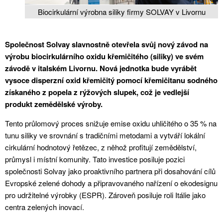
Biocirkulární výrobna siliky firmy SOLVAY v Livornu
Společnost Solvay slavnostně otevřela svůj nový závod na
výrobu biocirkulárního oxidu křemičitého (siliky) ve svém
závodě v italském Livornu. Nová jednotka bude vyrábět
vysoce disperzní oxid křemičitý pomocí křemičitanu sodného
získaného z popela z rýžových slupek, což je vedlejší
produkt zemědělské výroby.
Tento průlomový proces snižuje emise oxidu uhličitého o 35 % na
tunu siliky ve srovnání s tradičními metodami a vytváří lokální
cirkulární hodnotový řetězec, z něhož profitují zemědělství,
průmysl i místní komunity. Tato investice posiluje pozici
společnosti Solvay jako proaktivního partnera při dosahování cílů
Evropské zelené dohody a připravovaného nařízení o ekodesignu
pro udržitelné výrobky (ESPR). Zároveň posiluje roli Itálie jako
centra zelených inovací.