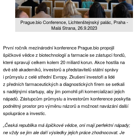
Prague.bio Conference, Lichtenštejnský palác, Praha -
Malá Strana, 26.9.2023
První ročník mezinárodní konference Prague.bio propojil
špičkové vědce z biotechnologií a farmacie se zástupci fondů,
které spravují celkem kolem 20 miliard korun. Akce hostila na
dvě stě akademiků, investorů a představitelů státní správy
i průmyslu z celé střední Evropy. Zkušení investoři a lidé
z předních farmaceutických a diagnostických firem se setkali
s nadějnými startupy, aby jim pomohli při komercializaci jejich
nápadů. Zástupcům průmyslu a investorům konference poskytla
podnětný prostor pro výměnu názorů a možnost navázání další
spolupráce a investic.
„Česká republika má špičkové vědce, oni mají perfektní nápady;
ne vždy se jim ale daří výsledky jejich práce zhodnocovat. Je