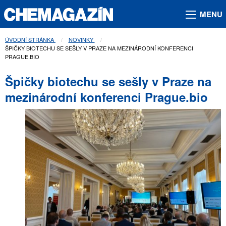
MENU
ÚVODNÍ STRÁNKA
NOVINKY
AKTUÁLNÍ STRÁNKA:
ŠPIČKY BIOTECHU SE SEŠLY V PRAZE NA MEZINÁRODNÍ KONFERENCI
PRAGUE.BIO
Špičky biotechu se sešly v Praze na
mezinárodní konferenci Prague.bio