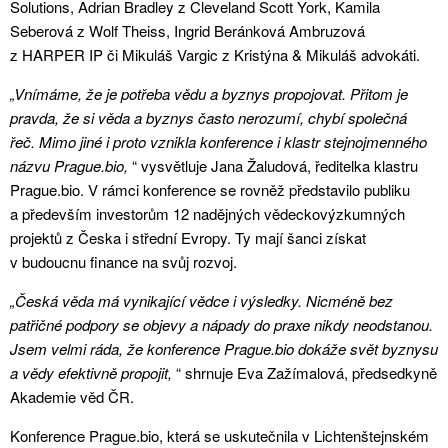
Solutions, Adrian Bradley z Cleveland Scott York, Kamila
Seberová z Wolf Theiss, Ingrid Beránková Ambruzová
z HARPER IP či Mikuláš Vargic z Kristýna & Mikuláš advokáti.
„Vnímáme, že je potřeba vědu a byznys propojovat. Přitom je
pravda, že si věda a byznys často nerozumí, chybí společná
řeč. Mimo jiné i proto vznikla konference i klastr stejnojmenného
názvu Prague.bio,
“ vysvětluje Jana Žaludová, ředitelka klastru
Prague.bio. V rámci konference se rovněž představilo publiku
a především investorům 12 nadějných vědeckovýzkumných
projektů z Česka i střední Evropy. Ty mají šanci získat
v budoucnu finance na svůj rozvoj.
„Česká věda má vynikající vědce i výsledky. Nicméně bez
patřičné podpory se objevy a nápady do praxe nikdy neodstanou.
Jsem velmi ráda, že konference Prague.bio dokáže svět byznysu
a vědy efektivně propojit,
“ shrnuje Eva Zažímalová, předsedkyně
Akademie věd ČR.
Konference Prague.bio, která se uskutečnila v Lichtenštejnském