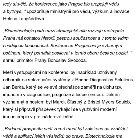
tedy skvělé, že konference jako Prague.bio propojují vědu
a byznys, “
upozorňuje ministryně pro vědu, výzkum a inovace
Helena Langšádlová.
„Biotechnologie patří mezi strategické cíle rozvoje metropole.
Praha má bohatou historii, pestrou současnost a v tomto vidím
i nadějnou budoucnost. Konference Prague.bio je výborným
počinem, který pomáhá posilovat v tomto oboru českou pozici, “
shrnul primátor Prahy Bohuslav Svoboda.
Mezi vystupujícími na konferenci byl například uznávaný
odborník na sekvenační systémy z Roche Diagnostics Solutions
Jan Berka, který se ve své přednášce zaměřil na úlohu tzv.
imunomu v diagnostice, prognóze a léčbě nemocí. Dalším
významným hostem byl Marek Šťastný z Bristol-Myers Squibb,
který si připravil příspěvek týkající se využívání moderní
imunoterapie v protinádorové léčbě.
„Budoucí prosperita naší země musí být založena na vzdělání,
vědě a aplikací jejích výsledků do praxe. Biotechnologie má