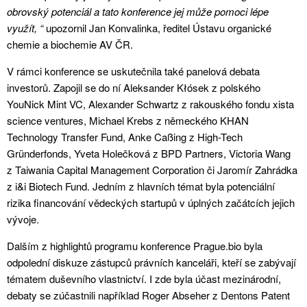
obrovský potenciál a tato konference jej může pomoci lépe
využít, “
upozornil Jan Konvalinka, ředitel Ústavu organické
chemie a biochemie AV ČR.
V rámci konference se uskutečnila také panelová debata
investorů. Zapojil se do ní Aleksander Kłósek z polského
YouNick Mint VC, Alexander Schwartz z rakouského fondu xista
science ventures, Michael Krebs z německého KHAN
Technology Transfer Fund, Anke Caßing z High-Tech
Gründerfonds, Yveta Holečková z BPD Partners, Victoria Wang
z Taiwania Capital Management Corporation či Jaromír Zahrádka
z i&i Biotech Fund. Jedním z hlavních témat byla potenciální
rizika financování vědeckých startupů v úplných začátcích jejich
vývoje.
Dalším z highlightů programu konference Prague.bio byla
odpolední diskuze zástupců právních kanceláři, kteří se zabývají
tématem duševního vlastnictví. I zde byla účast mezinárodní,
debaty se zúčastnili například Roger Abseher z Dentons Patent