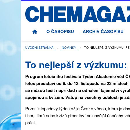
O ČASOPISU
ARCHIV ČASOPISU
ÚVODNÍ STRÁNKA
NOVINKY
AKTUÁLNÍ STRÁNKA:
TO NEJLEPŠÍ Z VÝZKUMU: F
To nejlepší z výzkumu:
Program letošního festivalu Týden Akademie věd Č
letos představí od 6. do 12. listopadu na 22 místec
se můžou těšit například na odhalení tajemství výr
spojenou s kvízem. Vstup na všechny události je zda
První listopadový týden ožije Česko vědou, která je 
i her, filmů nebo kvízů představí nejnovější úspěchy v
práci.