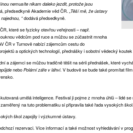
nou nemusíte nikam daleko jezdit, protože jsou
vá, předsedkyně Akademie věd ČR.
„Těší mě, že ústavy
 najednou, “
dodává předsedkyně.
ČR, které se fyzicky otevřou veřejnosti – např.
 nakouknou vědcům pod ruce a můžou se zúčastnit mnoha
AV ČR v Turnově nabízí zájemcům cestu do
 projektů a optických technologií, přednášky i sobotní vědecký koute
ní a zájemci se můžou tradičně těšit na sérii přednášek, které vych
epůjde
nebo
Polární záře v láhvi
. V budově se bude také promítat fil
vensko.
skutovaná umělá inteligence. Festival ji pojme z mnoha úhlů – lidé 
zaměřený na tuto problematiku si připravila také řada vysokých škol
okých škol zapojily i výzkumné ústavy.
edchozí rezervaci. Více informací a také možnost vyhledávání v pr