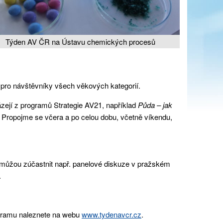
Týden AV ČR na Ústavu chemických procesů
k pro návštěvníky všech věkových kategorií.
ázejí z programů Strategie AV21, například
Půda – jak
m Propojme se včera a po celou dobu, včetně víkendu,
se můžou zúčastnit např. panelové diskuze v pražském
.
ogramu naleznete na webu
www.tydenavcr.cz
.