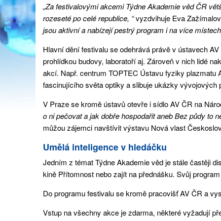
„Za festivalovými akcemi Týdne Akademie věd ČR větši
rozeseté po celé republice, “
vyzdvihuje Eva Zažímalo
jsou aktivní a nabízejí pestrý program i na více místech
Hlavní dění festivalu se odehrává právě v ústavech AV 
prohlídkou budovy, laboratoří aj. Zároveň v nich lidé
akcí. Např. centrum TOPTEC Ústavu fyziky plazmatu 
fascinujícího světa optiky a slibuje ukázky vývojových
V Praze se kromě ústavů otevře i sídlo AV ČR na Národ
o ni pečovat a jak dobře hospodařit aneb Bez půdy to n
můžou zájemci navštívit výstavu Nová vlast Českoslo
Umělá inteligence v hledáčku
Jedním z témat Týdne Akademie věd je stále častěji di
kině Přítomnost nebo zajít na přednášku. Svůj program 
Do programu festivalu se kromě pracovišť AV ČR a vys
Vstup na všechny akce je zdarma, některé vyžadují př