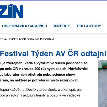
OBJEDNÁVKA ČASOPISU
INZERCE
PRO AUTORY
ESTIVAL TÝDEN AV ČR ODTAJNIL PROGRAM
 Festival Týden AV ČR odtajn
R je zveřejněn. Věda a výzkum ve všech podobách se
h po celé ČR v zhruba 400 různých akcích. Návštěvníci
oby laboratorních přístrojů nebo science show
rma, na některé je potřeba si místo rezervovat.
dostupná každému. Desítky přednášek, workshopů, ale
ědců a vědkyň i aktuální trendy a posuny ve vědecké