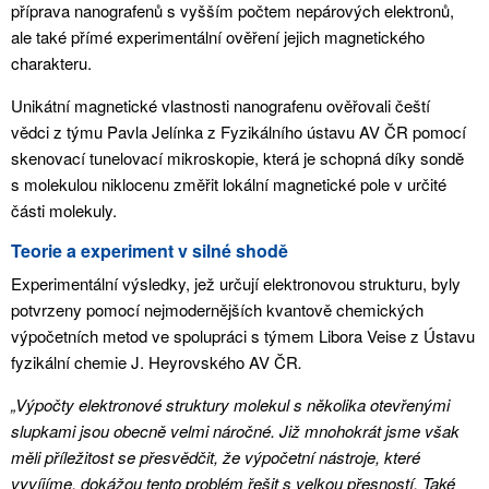
příprava nanografenů s vyšším počtem nepárových elektronů,
ale také přímé experimentální ověření jejich magnetického
charakteru.
Unikátní magnetické vlastnosti nanografenu ověřovali čeští
vědci z týmu Pavla Jelínka z Fyzikálního ústavu AV ČR pomocí
skenovací tunelovací mikroskopie, která je schopná díky sondě
s molekulou niklocenu změřit lokální magnetické pole v určité
části molekuly.
Teorie a experiment v silné shodě
Experimentální výsledky, jež určují elektronovou strukturu, byly
potvrzeny pomocí nejmodernějších kvantově chemických
výpočetních metod ve spolupráci s týmem Libora Veise z Ústavu
fyzikální chemie J. Heyrovského AV ČR
.
„Výpočty elektronové struktury molekul s několika otevřenými
slupkami jsou obecně velmi náročné. Již mnohokrát jsme však
měli příležitost se přesvědčit, že výpočetní nástroje, které
vyvíjíme, dokážou tento problém řešit s velkou přesností. Také