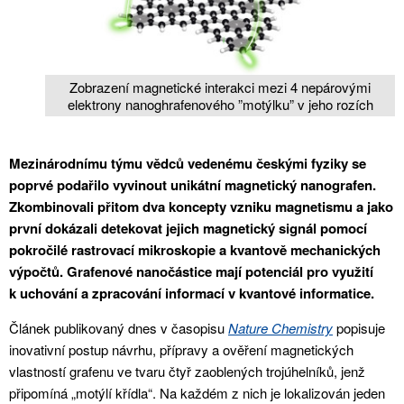
Zobrazení magnetické interakci mezi 4 nepárovými
elektrony nanoghrafenového ”motýlku” v jeho rozích
Mezinárodnímu týmu vědců vedenému českými fyziky se
poprvé podařilo vyvinout unikátní magnetický nanografen.
Zkombinovali přitom dva koncepty vzniku magnetismu a jako
první dokázali detekovat jejich magnetický signál pomocí
pokročilé rastrovací mikroskopie a kvantově mechanických
výpočtů. Grafenové nanočástice mají potenciál pro využití
k uchování a zpracování informací v kvantové informatice.
Článek publikovaný dnes v časopisu
Nature Chemistry
popisuje
inovativní postup návrhu, přípravy a ověření magnetických
vlastností grafenu ve tvaru čtyř zaoblených trojúhelníků, jenž
připomíná „motýlí křídla“. Na každém z nich je lokalizován jeden