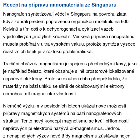
Recept na přípravu nanomateriálu ze Singapuru
Nanografen syntetizovali vědci v Singapuru na povrchu zlata,
když zahřáli předem připravenou organickou molekulu na 600
Kelvinů a tím došlo k dehydrogenaci a cyklizaci vazeb
v jednotlivých „motýlích křídlech“. Veškerá příprava nanografenu
musela probíhat v ultra vysokém vakuu, protože syntéza vysoce
reaktivních látek je v roztoku problematická.
Tradiční obrázek magnetismu je spojen s přechodnými kovy, jako
je například železo, které obsahuje silně prostorově lokalizované
nepárové elektrony. Proto se dlouhou dobu předpokládalo, že
materiály na bázi uhlíku se silně delokalizovanými elektrony
nemohou mít magnetické vlastnosti.
Nicméně výzkum v posledních letech ukázal nové možnosti
přípravy magnetických systémů na bázi nanografenových
struktur. Tento nový koncept magnetismu se kvůli přítomnosti
nepárových pí elektronů nazývá pí-magnetismus. Jednou
z nenaplněných výzev nové třídy magnetismu zůstávala nejen