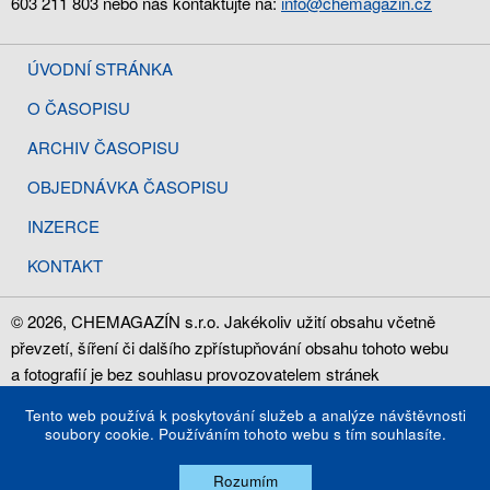
603 211 803 nebo nás kontaktujte na:
info@chemagazin.cz
ÚVODNÍ STRÁNKA
O ČASOPISU
ARCHIV ČASOPISU
OBJEDNÁVKA ČASOPISU
INZERCE
KONTAKT
© 2026, CHEMAGAZÍN s.r.o. Jakékoliv užití obsahu včetně
převzetí, šíření či dalšího zpřístupňování obsahu tohoto webu
a fotografií je bez souhlasu provozovatelem stránek
CHEMAGAZÍN s.r.o., IČ: 28785886, zakázáno.
Tento web používá k poskytování služeb a analýze návštěvnosti
soubory cookie. Používáním tohoto webu s tím souhlasíte.
Web design
MAXX s.r.o.
Rozumím