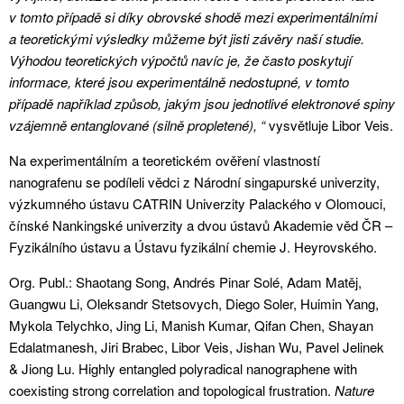
v tomto případě si díky obrovské shodě mezi experimentálními
a teoretickými výsledky můžeme být jisti závěry naší studie.
Výhodou teoretických výpočtů navíc je, že často poskytují
informace, které jsou experimentálně nedostupné, v tomto
případě například způsob, jakým jsou jednotlivé elektronové spiny
vzájemně entanglované (silně propletené), “
vysvětluje Libor Veis.
Na experimentálním a teoretickém ověření vlastností
nanografenu se podíleli vědci z Národní singapurské univerzity,
výzkumného ústavu CATRIN Univerzity Palackého v Olomouci,
čínské Nankingské univerzity a dvou ústavů Akademie věd ČR –
Fyzikálního ústavu a Ústavu fyzikální chemie J. Heyrovského.
Org. Publ.: Shaotang Song, Andrés Pinar Solé, Adam Matěj,
Guangwu Li, Oleksandr Stetsovych, Diego Soler, Huimin Yang,
Mykola Telychko, Jing Li, Manish Kumar, Qifan Chen, Shayan
Edalatmanesh, Jiri Brabec, Libor Veis, Jishan Wu, Pavel Jelinek
& Jiong Lu. Highly entangled polyradical nanographene with
coexisting strong correlation and topological frustration.
Nature