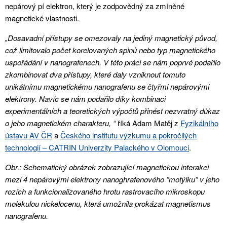
nepárový pí elektron, který je zodpovědný za zmíněné
magnetické vlastnosti.
„Dosavadní přístupy se omezovaly na jediný magnetický původ,
což limitovalo počet korelovaných spinů nebo typ magnetického
uspořádání v nanografenech. V této práci se nám poprvé podařilo
zkombinovat dva přístupy, které daly vzniknout tomuto
unikátnímu magnetickému nanografenu se čtyřmi nepárovými
elektrony. Navíc se nám podařilo díky kombinaci
experimentálních a teoretických výpočtů přinést nezvratný důkaz
o jeho magnetickém charakteru, “
říká Adam Matěj z
Fyzikálního
ústavu AV ČR
a
Českého institutu výzkumu a pokročilých
technologií – CATRIN Univerzity Palackého v Olomouci
.
Obr.:
Schematický obrázek zobrazující magnetickou interakci
mezi 4 nepárovými elektrony nanoghrafenového ”motýlku” v jeho
rozích a funkcionalizovaného hrotu rastrovacího mikroskopu
molekulou nickelocenu, která umožnila prokázat magnetismus
nanografenu.