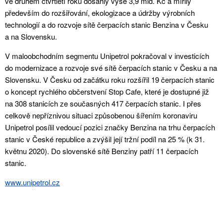
ve druhém čtvrtletí roku dosáhly výše 3,9 mld. Kč a mířily
především do rozšiřování, ekologizace a údržby výrobních
technologií a do rozvoje sítě čerpacích stanic Benzina v Česku
a na Slovensku.
V maloobchodním segmentu Unipetrol pokračoval v investicích
do modernizace a rozvoje své sítě čerpacích stanic v Česku a na
Slovensku. V Česku od začátku roku rozšířil 19 čerpacích stanic
o koncept rychlého občerstvení Stop Cafe, které je dostupné již
na 308 stanicích ze současných 417 čerpacích stanic. I přes
celkově nepříznivou situaci způsobenou šířením koronaviru
Unipetrol posílil vedoucí pozici značky Benzina na trhu čerpacích
stanic v České republice a zvýšil její tržní podíl na 25 % (k 31.
květnu 2020). Do slovenské sítě Benziny patří 11 čerpacích
stanic.
www.unipetrol.cz