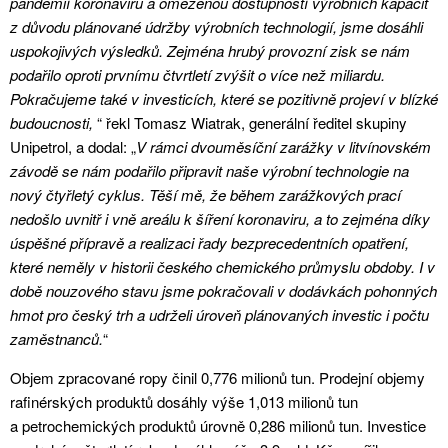
pandemií koronaviru a omezenou dostupností výrobních kapacit
z důvodu plánované údržby výrobních technologií, jsme dosáhli
uspokojivých výsledků. Zejména hrubý provozní zisk se nám
podařilo oproti prvnímu čtvrtletí zvýšit o více než miliardu.
Pokračujeme také v investicích, které se pozitivně projeví v blízké
budoucnosti,
“ řekl Tomasz Wiatrak, generální ředitel skupiny
Unipetrol, a dodal: „
V rámci dvouměsíční zarážky v litvínovském
závodě se nám podařilo připravit naše výrobní technologie na
nový čtyřletý cyklus. Těší mě, že během zarážkových prací
nedošlo uvnitř i vně areálu k šíření koronaviru, a to zejména díky
úspěšné přípravě a realizaci řady bezprecedentních opatření,
které neměly v historii českého chemického průmyslu obdoby. I v
době nouzového stavu jsme pokračovali v dodávkách pohonných
hmot pro český trh a udrželi úroveň plánovaných investic i počtu
zaměstnanců.
“
Objem zpracované ropy činil 0,776 milionů tun. Prodejní objemy
rafinérských produktů dosáhly výše 1,013 milionů tun
a petrochemických produktů úrovně 0,286 milionů tun. Investice