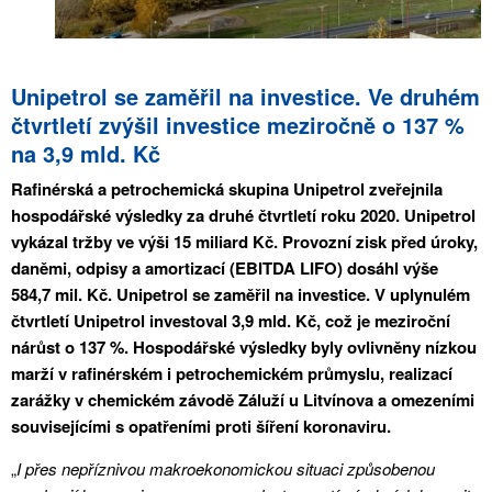
Unipetrol se zaměřil na investice. Ve druhém
čtvrtletí zvýšil investice meziročně o 137 %
na 3,9 mld. Kč
Rafinérská a petrochemická skupina Unipetrol zveřejnila
hospodářské výsledky za druhé čtvrtletí roku 2020. Unipetrol
vykázal tržby ve výši 15 miliard Kč. Provozní zisk před úroky,
daněmi, odpisy a amortizací (EBITDA LIFO) dosáhl výše
584,7 mil. Kč. Unipetrol se zaměřil na investice. V uplynulém
čtvrtletí Unipetrol investoval 3,9 mld. Kč, což je meziroční
nárůst o 137 %. Hospodářské výsledky byly ovlivněny nízkou
marží v rafinérském i petrochemickém průmyslu, realizací
zarážky v chemickém závodě Záluží u Litvínova a omezeními
souvisejícími s opatřeními proti šíření koronaviru.
„
I přes nepříznivou makroekonomickou situaci způsobenou