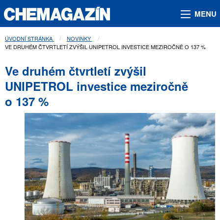
MENU
ÚVODNÍ STRÁNKA
NOVINKY
AKTUÁLNÍ STRÁNKA:
VE DRUHÉM ČTVRTLETÍ ZVÝŠIL UNIPETROL INVESTICE MEZIROČNĚ O 137 %
Ve druhém čtvrtletí zvýšil
UNIPETROL investice meziročně
o 137 %