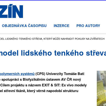
OBJEDNÁVKA ČASOPISU
INZERCE
PRO AUTORY
MODEL LIDSKÉHO TENKÉHO STŘEVA, KTERÝ MŮŽE NAHRADIT POKUSY NA ZVÍŘATECH
 model lidského tenkého střev
polymerních systémů
(CPS) Univerzity Tomáše Bati
ve spolupráci s Biofyzikálním ústavem AV ČR nový
 Cílem projektu s názvem EXIT & SIT: Ex vivo modely
el střevní tkáně, který věrně napodobí strukturu