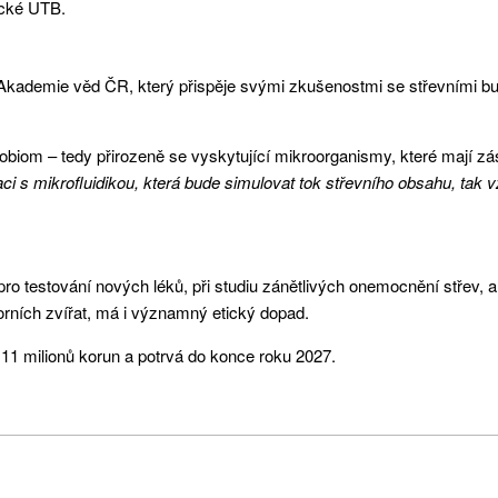
ické UTB.
u Akademie věd ČR, který přispěje svými zkušenostmi se střevními b
obiom – tedy přirozeně se vyskytující mikroorganismy, které mají zása
ci s mikrofluidikou, která bude simulovat tok střevního obsahu, tak 
o testování nových léků, při studiu zánětlivých onemocnění střev, ale
torních zvířat, má i významný etický dopad.
11 milionů korun a potrvá do konce roku 2027.