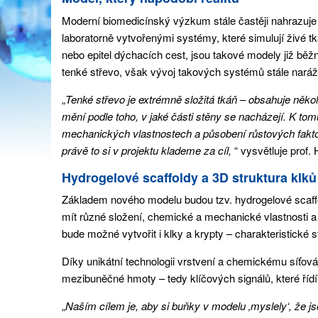
Moderní biomedicínský výzkum stále častěji nahrazuje 
laboratorně vytvořenými systémy, které simulují živé t
nebo epitel dýchacích cest, jsou takové modely již běžn
tenké střevo, však vývoj takových systémů stále naráží
„
Tenké střevo je extrémně složitá tkáň – obsahuje něko
mění podle toho, v jaké části stěny se nacházejí. K tom
mechanických vlastnostech a působení růstových fakto
právě to si v projektu klademe za cíl,
“ vysvětluje prof.
Hydrogelové scaffoldy a 3D struktura klků
Základem nového modelu budou tzv. hydrogelové scaffold
mít různé složení, chemické a mechanické vlastnosti a
bude možné vytvořit i klky a krypty – charakteristické 
Díky unikátní technologii vrstvení a chemickému síťová
mezibuněčné hmoty – tedy klíčových signálů, které říd
„
Naším cílem je, aby si buňky v modelu ‚myslely‘, že j