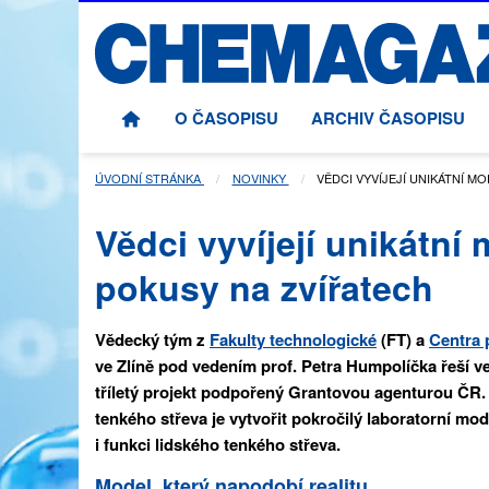
O ČASOPISU
ARCHIV ČASOPISU
ÚVODNÍ STRÁNKA
NOVINKY
AKTUÁLNÍ STRÁNKA:
VĚDCI VYVÍJEJÍ UNIKÁTNÍ 
Vědci vyvíjejí unikátní
pokusy na zvířatech
Vědecký tým z
Fakulty technologické
(FT) a
Centra 
ve Zlíně pod vedením prof. Petra Humpolíčka řeší 
tříletý projekt podpořený Grantovou agenturou ČR.
tenkého střeva je vytvořit pokročilý laboratorní mod
i funkci lidského tenkého střeva.
Model, který napodobí realitu