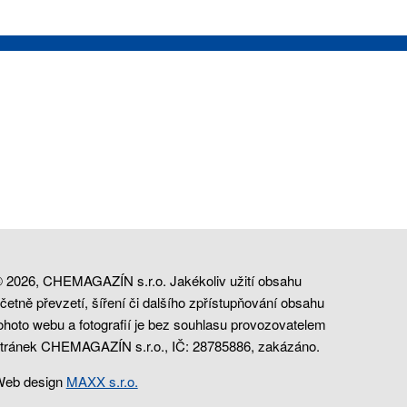
 2026, CHEMAGAZÍN s.r.o. Jakékoliv užití obsahu
četně převzetí, šíření či dalšího zpřístupňování obsahu
ohoto webu a fotografií je bez souhlasu provozovatelem
tránek CHEMAGAZÍN s.r.o., IČ: 28785886, zakázáno.
eb design
MAXX s.r.o.