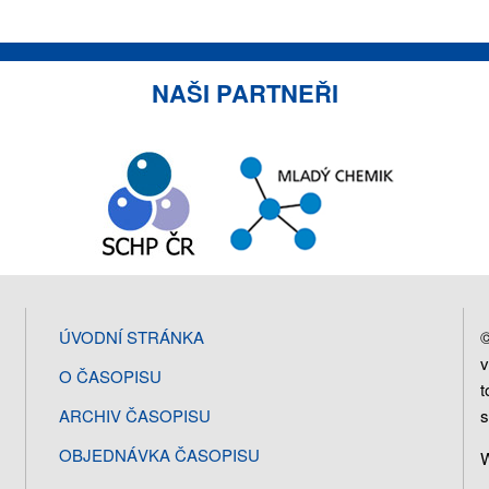
NAŠI PARTNEŘI
©
ÚVODNÍ STRÁNKA
v
O ČASOPISU
t
s
ARCHIV ČASOPISU
OBJEDNÁVKA ČASOPISU
W