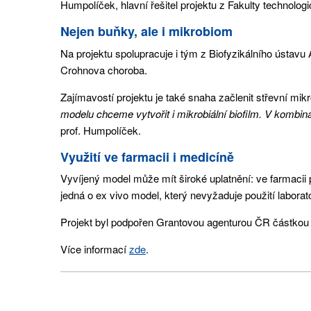
Humpolíček, hlavní řešitel projektu z Fakulty technolog
Nejen buňky, ale i mikrobiom
Na projektu spolupracuje i tým z Biofyzikálního ústav
Crohnova choroba.
Zajímavostí projektu je také snaha začlenit střevní mikr
modelu chceme vytvořit i mikrobiální biofilm. V kombina
prof. Humpolíček.
Využití ve farmacii i medicíně
Vyvíjený model může mít široké uplatnění: ve farmacii pr
jedná o ex vivo model, který nevyžaduje použití labora
Projekt byl podpořen Grantovou agenturou ČR částkou 
Více informací
zde
.