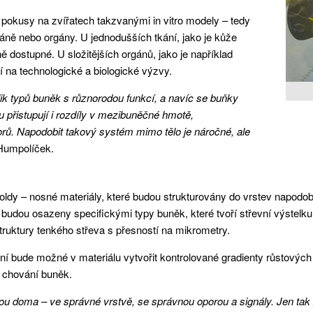
pokusy na zvířatech takzvanými in vitro modely – tedy
káně nebo orgány. U jednodušších tkání, jako je kůže
ě dostupné. U složitějších orgánů, jako je například
 na technologické a biologické výzvy.
lik typů buněk s různorodou funkcí, a navíc se buňky
u přistupují i rozdíly v mezibuněčné hmotě,
rů. Napodobit takový systém mimo tělo je náročné, ale
 Humpolíček.
y – nosné materiály, které budou strukturovány do vrstev napodobují
 budou osazeny specifickými typy buněk, které tvoří střevní výstel
struktury tenkého střeva s přesností na mikrometry.
ní bude možné v materiálu vytvořit kontrolované gradienty růstových 
í chování buněk.
sou doma – ve správné vrstvě, se správnou oporou a signály. Jen tak