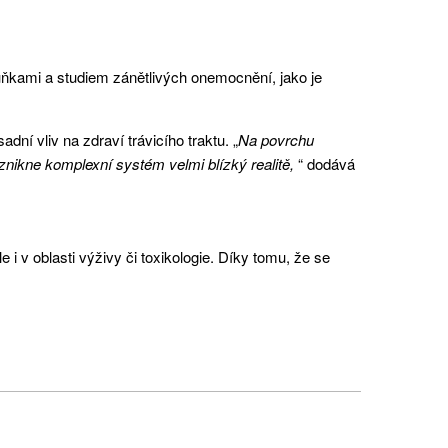
uňkami a studiem zánětlivých onemocnění, jako je
dní vliv na zdraví trávicího traktu. „
Na povrchu
vznikne komplexní systém velmi blízký realitě,
“ dodává
 i v oblasti výživy či toxikologie. Díky tomu, že se