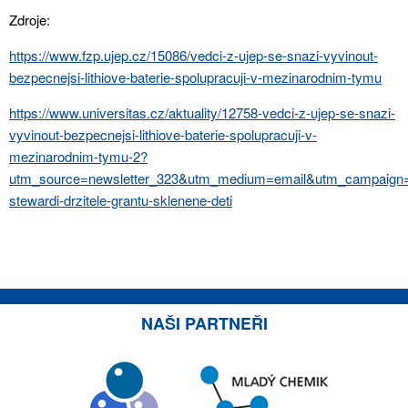
Zdroje:
https://www.fzp.ujep.cz/15086/vedci-z-ujep-se-snazi-vyvinout-
bezpecnejsi-lithiove-baterie-spolupracuji-v-mezinarodnim-tymu
https://www.universitas.cz/aktuality/12758-vedci-z-ujep-se-snazi-
vyvinout-bezpecnejsi-lithiove-baterie-spolupracuji-v-
mezinarodnim-tymu-2?
utm_source=newsletter_323&utm_medium=email&utm_campaign=
stewardi-drzitele-grantu-sklenene-deti
NAŠI PARTNEŘI