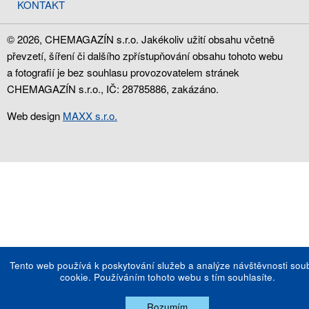
KONTAKT
© 2026, CHEMAGAZÍN s.r.o. Jakékoliv užití obsahu včetně
převzetí, šíření či dalšího zpřístupňování obsahu tohoto webu
a fotografií je bez souhlasu provozovatelem stránek
CHEMAGAZÍN s.r.o., IČ: 28785886, zakázáno.
Web design
MAXX s.r.o.
Tento web používá k poskytování služeb a analýze návštěvnosti sou
cookie. Používáním tohoto webu s tím souhlasíte.
Rozumím