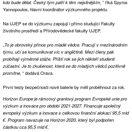
kdo bude dělat. Český tým patří k těm nejsilnějším,
“ říká Spyros
Yannopoulos, hlavní koordinátor výzkumného projektu.
Na UJEP se do výzkumu zapojují i přímo studující Fakulty
životního prostředí a Přírodovědecké fakulty UJEP.
„
To je obrovský přínos pro mladé vědce. Pracují v mezinárodním
týmu, učí se komunikovat víc v angličtině. Mezi členy pak
probíhají výměnné stáže. Příští rok se jich někteří studenti
zúčastní. Je to zkušenost, která se do mladých vědců pozitivně
promítne,
“ dodává Orava.
První testy bezpečnosti nové baterie by měli proběhnout za rok.
Horizon Europe je rámcový grantový program Evropské unie pro
výzkum a inovace pro období 2021-2027. Financuje společný
evropský výzkum a inovace s celkovou finanční alokací 95,5 mld
€. Program navazuje na Horizon 2020, který byl podpořen
částkou cca 95,5 mld €.