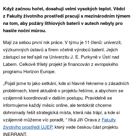
Když začnou hořet, dosahují velmi vysokých teplot. Vědci
z Fakulty životního prostředí pracují s mezinárodním týmem
na tom, aby požáry lithiových baterií v autech nebyly pro
hasiče noční můrou.
Mají za sebou první rok práce. V týmu je 11 členů: univerzit,
výzkumných ústavů a firem včetně výrobců baterií. Jejich
zástupci se teď sjeli na Univerzitu J. E. Purkyně v Ústí nad
Labem. Celkově tříletý projekt je financován z evropského
programu Horizon Europe.
„Pojali jsme to jako setkání, kde si hlavně řekneme o zásadních
problémech, které aktuálně v projektu řešíme, a abychom se
vzájemně koordinovali v dalším postupu. Pravidelně se
informujeme každý měsíc online, ale tentokrát chceme
dohromady řešit strategická místa, která nás trápí, a kde si
vzájemně můžeme víc poradit, “ říká Jiří Orava z
Fakulty
životního prostředí UJEP
, který vede českou část projektu
INERRANT.