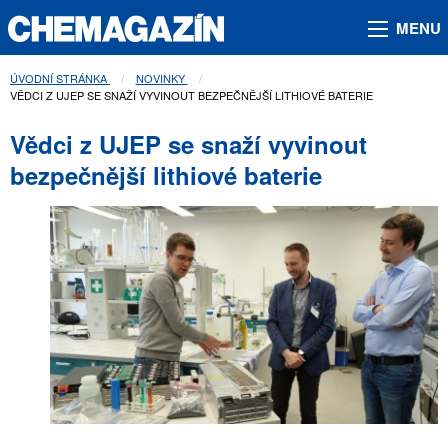
MENU
ÚVODNÍ STRÁNKA
NOVINKY
AKTUÁLNÍ STRÁNKA:
VĚDCI Z UJEP SE SNAŽÍ VYVINOUT BEZPEČNĚJŠÍ LITHIOVÉ BATERIE
Vědci z UJEP se snaží vyvinout
bezpečnější lithiové baterie