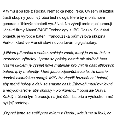
V týmu jsou lidé z Řecka, Německa nebo Irska. Ovšem důležitou
částí skupiny jsou i výrobci technologií, které by mohla nové
generace lithiových baterií využívat. Na vývoji proto spolupracují
i české firmy NanoSPACE Technology a IBG Česko. Součástí
projektu je výrobce baterií, francouzská průmyslová skupina
Verkor, která ve Francii staví novou továrnu gigafactory.
„
Lithium při reakci s vodou uvolňuje vodík, který je ve směsi se
vzduchem výbušný. I proto se požáry baterií tak obtížně hasí.
Naším úkolem je vyvíjet nové materiály pro vnitřní části lithiových
baterií, tj. ty materiály, které jsou zodpovědné za to, že baterie
dodává elektrickou energii. Měly by zlepšit bezpečnost baterií,
aby méně hořely a daly se snadno hasit. Zároveň musí být levné
a recyklovatelné, aby obstály v konkurenci,
“ popisuje Orava.
Každý z členů týmů pracuje na jiné části baterie a výsledkem má
být její prototyp.
„
Poprvé jsme se sešli před rokem v Řecku, kde jsme si řekli, co