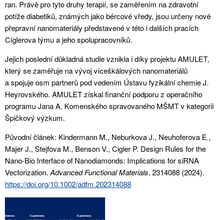
ran. Právě pro tyto druhy terapií, se zaměřením na zdravotní
potíže diabetiků, známých jako bércové vředy, jsou určeny nové
přepravní nanomateriály představené v této i dalších pracích
Cíglerova týmu a jeho spolupracovníků.
Jejich poslední důkladná studie vznikla i díky projektu AMULET,
který se zaměřuje na vývoj víceškálových nanomateriálů
a spojuje osm partnerů pod vedením Ústavu fyzikální chemie J.
Heyrovského. AMULET získal finanční podporu z operačního
programu Jana A. Komenského spravovaného MŠMT v kategorii
Špičkový výzkum.
Původní článek: Kindermann M., Neburkova J., Neuhoferova E.,
Majer J., Stejfova M., Benson V., Cigler P. Design Rules for the
Nano-Bio Interface of Nanodiamonds: Implications for siRNA
Vectorization.
Advanced Functional Materials
, 2314088 (2024).
https://doi.org/10.1002/adfm.202314088