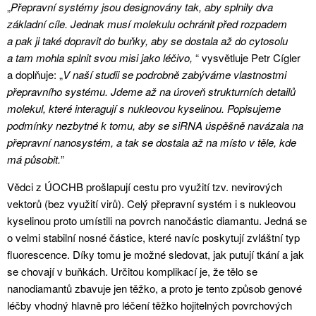
„
Přepravní systémy jsou designovány tak, aby splnily dva
základní cíle. Jednak musí molekulu ochránit před rozpadem
a pak ji také dopravit do buňky, aby se dostala až do cytosolu
a tam mohla splnit svou misi jako léčivo,
“ vysvětluje Petr Cígler
a doplňuje: „
V naší studii se podrobně zabýváme vlastnostmi
přepravního systému. Jdeme až na úroveň strukturních detailů
molekul, které interagují s nukleovou kyselinou. Popisujeme
podmínky nezbytné k tomu, aby se siRNA úspěšně navázala na
přepravní nanosystém, a tak se dostala až na místo v těle, kde
má působit.
”
Vědci z ÚOCHB prošlapují cestu pro využití tzv. nevirových
vektorů (bez využití virů). Celý přepravní systém i s nukleovou
kyselinou proto umístili na povrch nanočástic diamantu. Jedná se
o velmi stabilní nosné částice, které navíc poskytují zvláštní typ
fluorescence. Díky tomu je možné sledovat, jak putují tkání a jak
se chovají v buňkách. Určitou komplikací je, že tělo se
nanodiamantů zbavuje jen těžko, a proto je tento způsob genové
léčby vhodný hlavně pro léčení těžko hojitelných povrchových