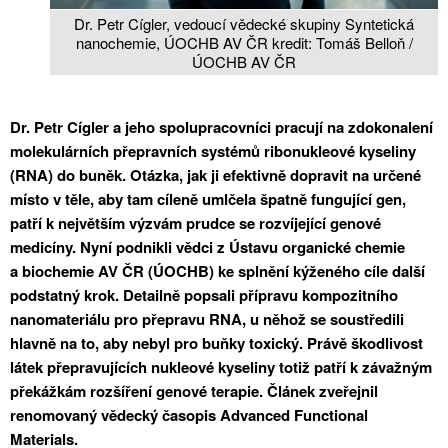
Dr. Petr Cígler, vedoucí vědecké skupiny Syntetická
nanochemie, ÚOCHB AV ČR kredit: Tomáš Belloň /
ÚOCHB AV ČR
Dr. Petr Cígler a jeho spolupracovníci pracují na zdokonalení
molekulárních přepravních systémů ribonukleové kyseliny
(RNA) do buněk. Otázka, jak ji efektivně dopravit na určené
místo v těle, aby tam cíleně umlčela špatně fungující gen,
patří k největším výzvám prudce se rozvíjející genové
medicíny. Nyní podnikli vědci z Ústavu organické chemie
a biochemie AV ČR (ÚOCHB) ke splnění kýženého cíle další
podstatný krok. Detailně popsali přípravu kompozitního
nanomateriálu pro přepravu RNA, u něhož se soustředili
hlavně na to, aby nebyl pro buňky toxický. Právě škodlivost
látek přepravujících nukleové kyseliny totiž patří k závažným
překážkám rozšíření genové terapie. Článek zveřejnil
renomovaný vědecký časopis Advanced Functional
Materials.