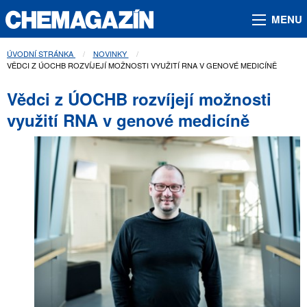
MENU
ÚVODNÍ STRÁNKA
NOVINKY
AKTUÁLNÍ STRÁNKA:
VĚDCI Z ÚOCHB ROZVÍJEJÍ MOŽNOSTI VYUŽITÍ RNA V GENOVÉ MEDICÍNĚ
Vědci z ÚOCHB rozvíjejí možnosti
využití RNA v genové medicíně