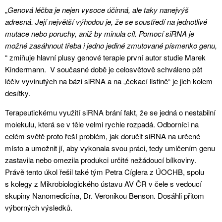
„
Genová léčba je nejen vysoce účinná, ale taky nanejvýš
adresná. Její největší výhodou je, že se soustředí na jednotlivé
mutace nebo poruchy, aniž by minula cíl. Pomocí siRNA je
možné zasáhnout třeba i jedno jediné zmutované písmenko genu,
“ zmiňuje hlavní plusy genové terapie první autor studie Marek
Kindermann. V současné době je celosvětově schváleno pět
léčiv vyvinutých na bázi siRNA a na „čekací listině“ je jich kolem
desítky.
Terapeutickému využití siRNA brání fakt, že se jedná o nestabilní
molekulu, která se v těle velmi rychle rozpadá. Odborníci na
celém světě proto řeší problém, jak doručit siRNA na určené
místo a umožnit jí, aby vykonala svou práci, tedy umlčením genu
zastavila nebo omezila produkci určité nežádoucí bílkoviny.
Právě tento úkol řešil také tým Petra Cíglera z ÚOCHB, spolu
s kolegy z Mikrobiologického ústavu AV ČR v čele s vedoucí
skupiny Nanomedicína, Dr. Veronikou Benson. Dosáhli přitom
výborných výsledků.