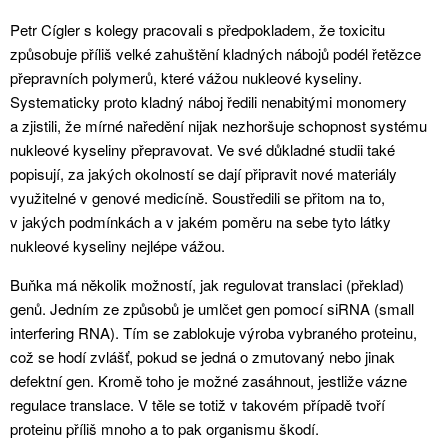
Petr Cígler s kolegy pracovali s předpokladem, že toxicitu
způsobuje příliš velké zahuštění kladných nábojů podél řetězce
přepravních polymerů, které vážou nukleové kyseliny.
Systematicky proto kladný náboj ředili nenabitými monomery
a zjistili, že mírné naředění nijak nezhoršuje schopnost systému
nukleové kyseliny přepravovat. Ve své důkladné studii také
popisují, za jakých okolností se dají připravit nové materiály
využitelné v genové medicíně. Soustředili se přitom na to,
v jakých podmínkách a v jakém poměru na sebe tyto látky
nukleové kyseliny nejlépe vážou.
Buňka má několik možností, jak regulovat translaci (překlad)
genů. Jedním ze způsobů je umlčet gen pomocí siRNA (small
interfering RNA). Tím se zablokuje výroba vybraného proteinu,
což se hodí zvlášť, pokud se jedná o zmutovaný nebo jinak
defektní gen. Kromě toho je možné zasáhnout, jestliže vázne
regulace translace. V těle se totiž v takovém případě tvoří
proteinu příliš mnoho a to pak organismu škodí.