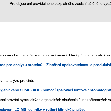
Pro objednání pravidelného bezplatného zaslání tištěného vydá
linové chromatografie a inovativní řešení, která pro tuto analytickou
nos pro analýzu proteinů – Zlepšení opakovatelnosti a produktivit
ivní analýzu proteinů.
rganického fluoru (AOF) pomocí spalovací iontové chromatograf
nitorování syntetických organických sloučenin fluoru přítomných v
stavení LC-MS techniky v rutinní klinické analýze