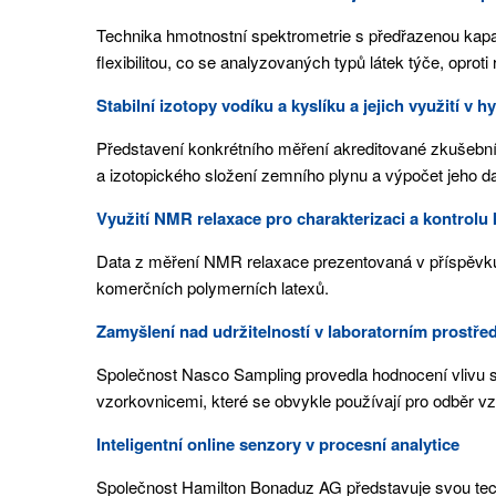
Technika hmotnostní spektrometrie s předřazenou kapali
flexibilitou, co se analyzovaných typů látek týče, oprot
Stabilní izotopy vodíku a kyslíku a jejich využití v
Představení konkrétního měření akreditované zkušební
a izotopického složení zemního plynu a výpočet jeho 
Využití NMR relaxace pro charakterizaci a kontrolu
Data z měření NMR relaxace prezentovaná v příspěvku 
komerčních polymerních latexů.
Zamyšlení nad udržitelností v laboratorním prostřed
Společnost Nasco Sampling provedla hodnocení vlivu 
vzorkovnicemi, které se obvykle používají pro odběr v
Inteligentní online senzory v procesní analytice
Společnost Hamilton Bonaduz AG představuje svou techn