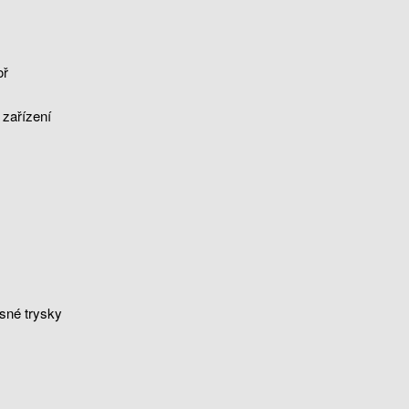
oř
 zařízení
esné trysky