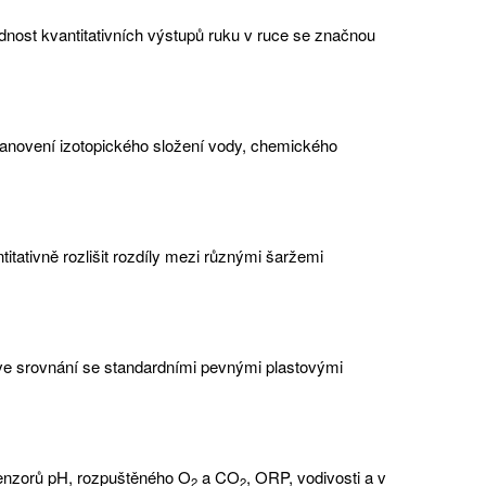
dnost kvantitativních výstupů ruku v ruce se značnou
tanovení izotopického složení vody, chemického
ativně rozlišit rozdíly mezi různými šaržemi
 ve srovnání se standardními pevnými plastovými
senzorů pH, rozpuštěného O
a CO
, ORP, vodivosti a v
2
2