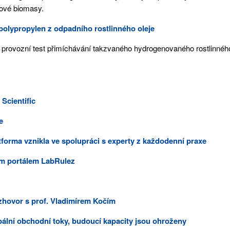
kové biomasy.
polypropylen z odpadního rostlinného oleje
érii provozní test přimíchávání takzvaného hydrogenovaného rostlinnéh
Scientific
e
orma vznikla ve spolupráci s experty z každodenní praxe
m portálem LabRulez
zhovor s prof. Vladimírem Kočím
ální obchodní toky, budoucí kapacity jsou ohroženy