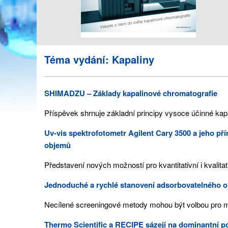
Téma vydání: Kapaliny
SHIMADZU – Základy kapalinové chromatografie
Příspěvek shrnuje základní principy vysoce účinné kapa
Uv-vis spektrofotometr Agilent Cary 3500 a jeho pří
objem
ů
Představení nových možností pro kvantitativní i kvalitat
Jednoduché a rychlé stanovení adsorbovatelného o
Necílené screeningové metody mohou být volbou pro mo
Thermo Scientific a RECIPE sázejí na dominantní po