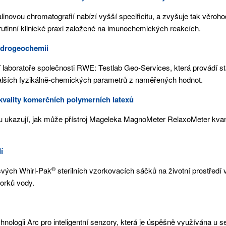
novou chromatografií nabízí vyšší specificitu, a zvyšuje tak věroho
i rutinní klinické praxi založené na imunochemických reakcích.
 hydrogeochemii
 laboratoře společnosti RWE: Testlab Geo-Services, která provádí s
dalších fyzikálně-chemických parametrů z naměřených hodnot.
 kvality komerčních polymerních latexů
ukazují, jak může přístroj Mageleka MagnoMeter RelaxoMeter kvantit
í
®
svých Whirl-Pak
sterilních vzorkovacích sáčků na životní prostředí
zorků vody.
ologii Arc pro inteligentní senzory, která je úspěšně využívána u 