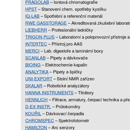
PRAGOLAB
– Iontová chromatografie
HPST
– Stanovení chem. spotřeby kyslíku
IQ-LAB
– Spotřební a referenční materiál
RWE GASSTORAGE
– Akreditovaná zkušební laborat
LIEBHERR
– Profesionální ledničky
TRIGON PLUS
– Laboratorní a poloprovozní přístroje a
INTERTEC
– Přístroj pro AAS
MERCI
– Lab. digestoře a laminární boxy
SCANLAB
– Pipety a dávkovače
BIOING
– Elektrochemie kapalin
ANALYTIKA
– Pipety a špičky
UNI-EXPORT
– Stolní NMR zařízen
SKALAR
– Robotické analyzátory
HANNA INSTRUMENTS
– Titrátory
HENNLICH
– Filtrace, armatury, čerpací technika a př
D-EX INSTR.
– Průtokoměry
KOUŘIL
– Dávkovací čerpadla
CHROMSPEC
– Spektrofotometr
HAMILTON
– Arc senzory