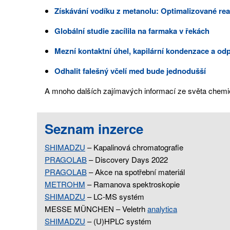
Získávání vodíku z metanolu: Optimalizované rea
Globální studie zacílila na farmaka v řekách
Mezní kontaktní úhel, kapilární kondenzace a od
Odhalit falešný včelí med bude jednodušší
A mnoho dalších zajímavých informací ze světa chemie
Seznam inzerce
SHIMADZU
– Kapalinová chromatografie
PRAGOLAB
– Discovery Days 2022
PRAGOLAB
– Akce na spotřební materiál
METROHM
– Ramanova spektroskopie
SHIMADZU
– LC-MS systém
MESSE MÜNCHEN – Veletrh
analytica
SHIMADZU
– (U)HPLC systém