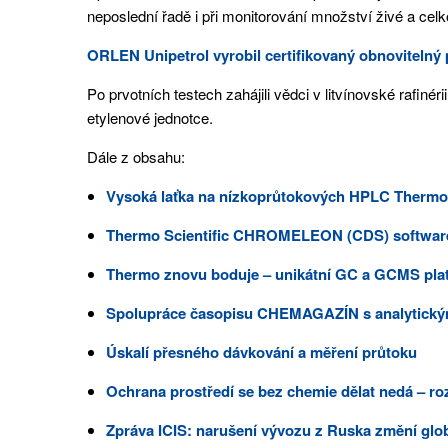
neposlední řadě i při monitorování množství živé a cel
ORLEN Unipetrol vyrobil certifikovaný obnovitelný 
Po prvotních testech zahájili vědci v litvínovské rafin
etylenové jednotce.
Dále z obsahu:
Vysoká laťka na nízkoprůtokových HPLC Thermo 
Thermo Scientific CHROMELEON (CDS) softwar
Thermo znovu boduje – unikátní GC a GCMS platf
Spolupráce časopisu CHEMAGAZÍN s analytický
Úskalí přesného dávkování a měření průtoku
Ochrana prostředí se bez chemie dělat nedá – ro
Zpráva ICIS: narušení vývozu z Ruska změní glob