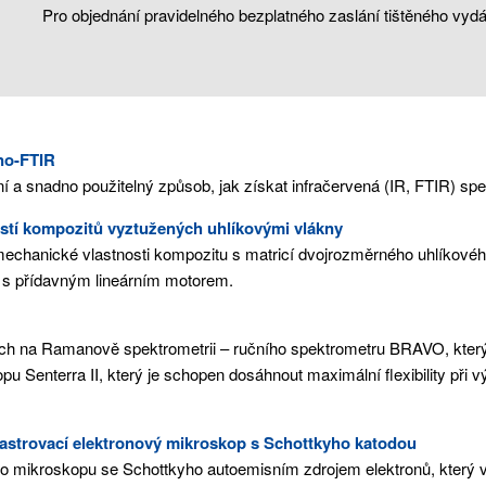
Pro objednání pravidelného bezplatného zaslání tištěného vydá
no-FTIR
ní a snadno použitelný způsob, jak získat infračervená (IR, FTIR) s
stí kompozitů vyztužených uhlíkovými vlákny
ě mechanické vlastnosti kompozitu s matricí dvojrozměrného uhlíkov
s přídavným lineárním motorem.
ch na Ramanově spektrometrii – ručního spektrometru BRAVO, který m
 Senterra II, který je schopen dosáhnout maximální flexibility při vý
astrovací elektronový mikroskop s Schottkyho katodou
ého mikroskopu se Schottkyho autoemisním zdrojem elektronů, který 