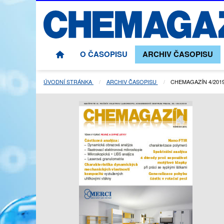
O ČASOPISU
ARCHIV ČASOPISU
ÚVODNÍ STRÁNKA
ARCHIV ČASOPISU
AKTUÁLNÍ STRÁNKA
CHEMAGAZÍN 4/201