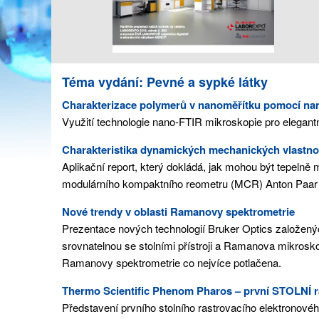
Téma vydání: Pevné a sypké látky
Charakterizace polymerů v nanoměřítku pomocí na
Využití technologie nano-FTIR mikroskopie pro elegant
Charakteristika dynamických mechanických vlastno
Aplikační report, který dokládá, jak mohou být tepeln
modulárního kompaktního reometru (MCR) Anton Paar 
Nové trendy v oblasti Ramanovy spektrometrie
Prezentace nových technologií Bruker Optics založený
srovnatelnou se stolními přístroji a Ramanova mikroskopu
Ramanovy spektrometrie co nejvíce potlačena.
Thermo Scientific Phenom Pharos – první STOLNÍ r
Představení prvního stolního rastrovacího elektronov