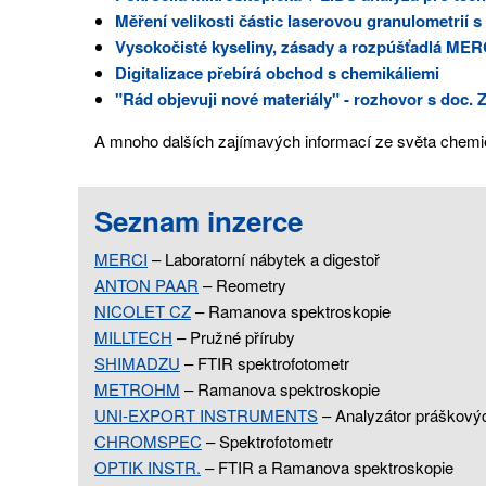
Měření velikosti částic laserovou granulometri
Vysokočisté kyseliny, zásady a rozpúšťadlá ME
Digitalizace přebírá obchod s chemikáliemi
"Rád objevuji nové materiály" - rozhovor s do
A mnoho dalších zajímavých informací ze světa chemie
Seznam inzerce
MERCI
–
Laboratorní nábytek a digestoř
ANTON PAAR
–
Reometry
NICOLET CZ
– Ramanova spektroskopie
MILLTECH
– Pružné příruby
SHIMADZU
– FTIR spektrofotometr
METROHM
– Ramanova spektroskopie
UNI-EXPORT INSTRUMENTS
–
Analyzátor práškovýc
CHROMSPEC
–
Spektrofotometr
OPTIK INSTR.
– FTIR a Ramanova spektroskopie