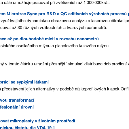
 a dále umožňuje pracovat při zvětšeních až 1 000 000krát.
trojem Microtrac Sync pro R&D a QC aditivních výrobních procesů 
c využívajícího dynamickou obrazovou analýzu a laserovou difrakci 
ovat až 30 různých velikostních a tvarových parametrů.
zace až po dlouhodobé mletí v rozsahu nanometrů
klasického oscilačního mlýnu a planetového kulového mlýnu.
ný v tomto článku umožní přesnější simulaci distribuce dob prodlení
práci se sypkými látkami
ředstavení jejich alternativy v podobě nízkoprofilových klapek Orifi
rovou transformací
fesionální úrovni
at mikroplasty v životním prostředí
nickou čistotu dle VDA 19.1