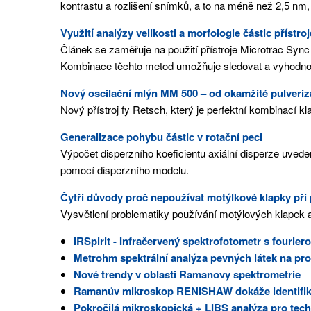
kontrastu a rozlišení snímků, a to na méně než 2,5 nm,
Využití analýzy velikosti a morfologie částic přís
Článek se zaměřuje na použití přístroje Microtrac Syn
Kombinace těchto metod umožňuje sledovat a vyhodnoc
Nový oscilační mlýn MM 500 – od okamžité pulveri
Nový přístroj fy Retsch, který je perfektní kombinací 
Generalizace pohybu částic v rotační peci
Výpočet disperzního koeficientu axiální disperze uvede
pomocí disperzního modelu.
Čytři důvody proč nepoužívat motýlkové klapky při 
Vysvětlení problematiky používání motýlových klapek a p
IRSpirit - Infračervený spektrofotometr s fourie
Metrohm spektrální analýza pevných látek na pro
Nové trendy v oblasti Ramanovy spektrometrie
Ramanův mikroskop RENISHAW dokáže identifikov
Pokročilá mikroskopická + LIBS analýza pro tech