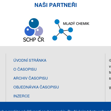
NAŠI PARTNEŘI
©
ÚVODNÍ STRÁNKA
v
O ČASOPISU
t
s
ARCHIV ČASOPISU
OBJEDNÁVKA ČASOPISU
W
INZERCE
KONTAKT