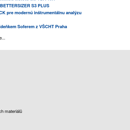
í s BETTERSIZER S3 PLUS
RCK pre modernú inštrumentálnu analýzu
c. Zdeňkem Soferem z VŠCHT Praha
...
h materiálů