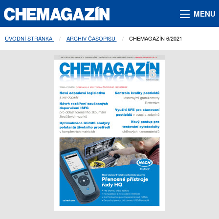
MENU
ÚVODNÍ STRÁNKA
ARCHIV ČASOPISU
AKTUÁLNÍ STRÁNKA:
CHEMAGAZÍN 6/2021