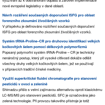
využívání až k odstraňování odpadů a zároveň implementace
nové evropské legislativy v dané oblasti.
Návrh rozšíření současných doporučení ISFG pro oblast
forenzního zkoumání živočišných vzorků
V příspěvku je definováno rozšíření současných doporučení
ISFG pro oblast forenzního zkoumání živočišných vzorků.
Systém tRNA-Proline–CR pro druhovou identifikaci velkých
kočkovitých šelem pomocí délkových polymorfizmů
Popsaný polymorfní systém tRNA-Proline – CR je technicky
nenáročný postup, který při vysoké citlivosti dokáže odlišit
všechny druhy velkých kočkovitých šelem, jež se používají
v přípravcích tradiční čínské medicíny.
Využití superkritické fluidní chromatografie pro stanovení
pesticidů v ovoci a zelenině
Shimadzu přišlo s velmi zajímavou alternativou oproti klasickému
LC-MS/MS pro stanovení pesticidů. SFC je označována jako
zelená technologie. Při provozu takového přístroje je totiž