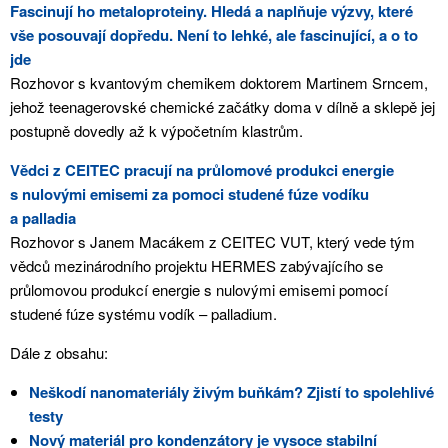
Fascinují ho metaloproteiny. Hledá a naplňuje výzvy, které
vše posouvají dopředu. Není to lehké, ale fascinující, a o to
jde
Rozhovor s kvantovým chemikem doktorem Martinem Srncem,
jehož teenagerovské chemické začátky doma v dílně a sklepě jej
postupně dovedly až k výpočetním klastrům.
Vědci z CEITEC pracují na průlomové produkci energie
s nulovými emisemi za pomoci studené fúze vodíku
a palladia
Rozhovor s Janem Macákem z CEITEC VUT, který vede tým
vědců mezinárodního projektu HERMES zabývajícího se
průlomovou produkcí energie s nulovými emisemi pomocí
studené fúze systému vodík – palladium.
Dále z obsahu:
Neškodí nanomateriály živým buňkám? Zjistí to spolehlivé
testy
Nový materiál pro kondenzátory je vysoce stabilní