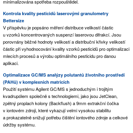
minimalizována spotřeba rozpouštědel.
Kontrola kvality pesticidů laserovými granulometry
Bettersize
V příspěvku je popsáno měření distribuce velikostí částic
u vzorků koncentrovaných suspenzí laserovou difrakcí. Jsou
porovnány běžné hodnoty velikostí a distribuční křivky velikostí
částic při vyhodnocování kvality vzorků pesticidů pro optimalizaci
mlecích procesů a výrobu optimálního pesticidu pro danou
aplikaci.
Optimalizace GC/MS analýzy polutantů životního prostředí
(PAHů) v komplexních matricích
Použití systému Agilent GC/MS s jednoduchým i trojitým
kvadrupólem společně s technologiemi, jako jsou JetClean,
zpětný proplach kolony (Backflush) a 9mm extrakční čočka
v iontovém zdroji, které vykazují velmi vysokou stabilitu
a prokazatelně snižují potřebu čištění iontového zdroje a celkové
údržby systému.